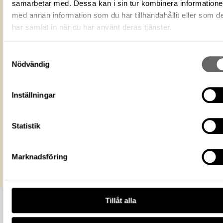
samarbetar med. Dessa kan i sin tur kombinera information
Fotodatum
2017-01-25
med annan information som du har tillhandahållit eller som d
Du får bearbeta och dela verket för
ändamål, även kommersiella, så l
har samlat in när du har använt deras tjänster.
Licens för media
du anger upphovsperson och
licensgivare. CC BY 4.0 Internatio
BY 4.0
Samtyckesval
Historiska museet
Museum
Nödvändig
https://samlingar.shm.se/media/A233
F665-4793-ACDF-63D604081EB5
URI
Inställningar
Kopiera URI
Statistik
All textinformation (metadata) på denna sida är fri att använda e
licensen CC0.
Mer information om licenser hos Statens historiska museer.
Marknadsföring
Tillåt alla