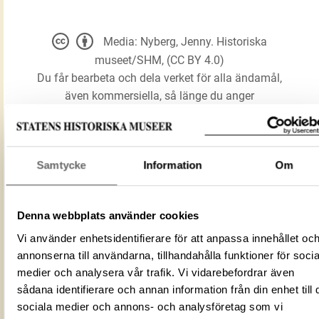
Media: Nyberg, Jenny. Historiska
museet/SHM, (CC BY 4.0)
Du får bearbeta och dela verket för alla ändamål,
även kommersiella, så länge du anger
upphovsperson och licensgivare.
LADDA NER MEDIA
Samtycke
Information
Om
Denna webbplats använder cookies
Tunnhjälm
Förmålsbenämning
Vi använder enhetsidentifierare för att anpassa innehållet oc
Hjälm
annonserna till användarna, tillhandahålla funktioner för socia
Föremålsnummer
116708_HST
medier och analysera vår trafik. Vi vidarebefordrar även
ID‑nummer
A23353A0-F665-4793-ACDF-63D60408
sådana identifierare och annan information från din enhet till 
Fotograf
Nyberg, Jenny
sociala medier och annons- och analysföretag som vi