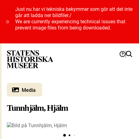
Just nu har vi tekniska bekymmer som gör att det inte
går att ladda ner bildfiler.
/
We are currently experiencing technical issues that
prevent image files from being downloaded.
Media
Tunnhjälm, Hjälm