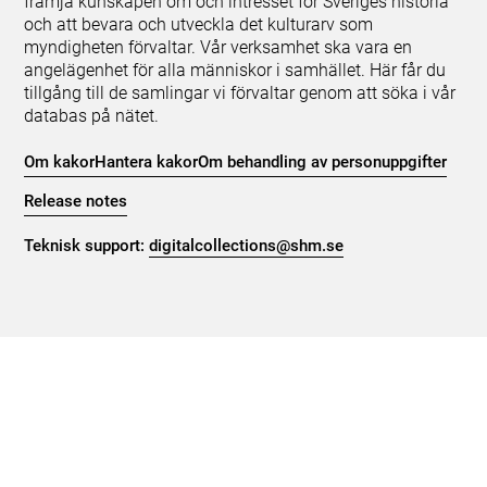
främja kunskapen om och intresset för Sveriges historia
och att bevara och utveckla det kulturarv som
myndigheten förvaltar. Vår verksamhet ska vara en
angelägenhet för alla människor i samhället. Här får du
tillgång till de samlingar vi förvaltar genom att söka i vår
databas på nätet.
Om kakor
Hantera kakor
Om behandling av personuppgifter
Release notes
Teknisk support:
digitalcollections@shm.se