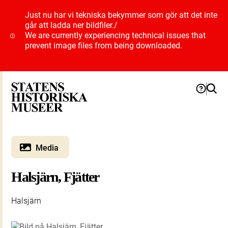
Just nu har vi tekniska bekymmer som gör att det inte
går att ladda ner bildfiler.
/
We are currently experiencing technical issues that
prevent image files from being downloaded.
Media
Halsjärn, Fjätter
Halsjärn