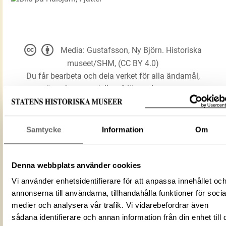
Media: Gustafsson, Ny Björn. Historiska
museet/SHM, (CC BY 4.0)
Du får bearbeta och dela verket för alla ändamål,
även kommersiella, så länge du anger
upphovsperson och licensgivare.
Samtycke
Information
Om
LADDA NER MEDIA
Denna webbplats använder cookies
Halsjärn
Vi använder enhetsidentifierare för att anpassa innehållet oc
Förmålsbenämning
annonserna till användarna, tillhandahålla funktioner för socia
Fjätter
medier och analysera vår trafik. Vi vidarebefordrar även
Föremålsnummer
608426_HST
sådana identifierare och annan information från din enhet till 
ID‑nummer
A3DE7281-9A89-4230-A1B5-DA59E94