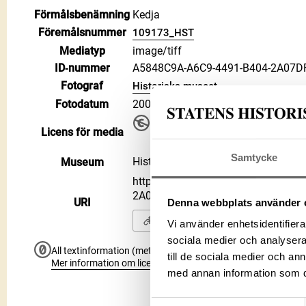
Förmålsbenämning
Kedja
Föremålsnummer
109173_HST
Mediatyp
image/tiff
ID‑nummer
A5848C9A-A6C9-4491-B404-2A07D
Fotograf
Historiska museet
Fotodatum
2003-03-01
Upphovsrätten till detta verk har gåt
Licens för media
använda på alla sätt. Ange gärna 
Public Domain Mark PDM
Samtycke
Historiska museet
Museum
https://samlingar.shm.se/media/
2A07DFB4A977
URI
Denna webbplats använder 
Kopiera URI
Vi använder enhetsidentifierar
sociala medier och analysera 
All textinformation (metadata) på denna sida är fri att använ
till de sociala medier och a
Mer information om licenser hos Statens historiska museer.
med annan information som du 
Samtyckesval