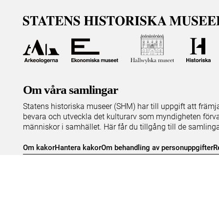
Om våra samlingar
Statens historiska museer (SHM) har till uppgift att främ
bevara och utveckla det kulturarv som myndigheten förva
människor i samhället. Här får du tillgång till de samling
Om kakor
Hantera kakor
Om behandling av personuppgifter
R
Teknisk support:
digitalcollections@shm.se