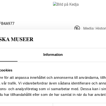
FB4A977
Media: Histo
Upphovsrätten till detta ve
sätt. Ange g
t ut och är därmed fritt att
upphovsperson om denne är känd.
Information
A5848C9A-A6C9-4491-B404-
cookies
e för att anpassa innehållet och annonserna till användarna, tillh
vår trafik. Vi vidarebefordrar även sådana identifierare och anna
da enligt licensen CC0.
nnons- och analysföretag som vi samarbetar med. Dessa kan i sin
har tillhandahållit eller som de har samlat in när du har använt 