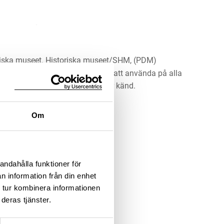
riska museet. Historiska museet/SHM, (PDM)
rk har gått ut och är därmed fritt att använda på alla
ärna upphovsperson om denne är känd.
Om
LADDA NER MEDIA
andahålla funktioner för
n information från din enhet
 tur kombinera informationen
deras tjänster.