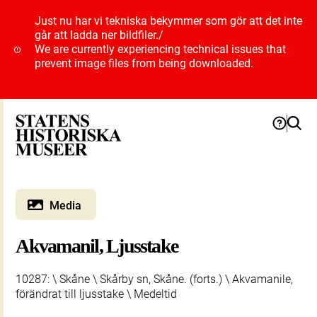
Just nu har vi tekniska bekymmer som gör att det inte
går att ladda ner bildfiler.
/
We are currently experiencing technical issues that
prevent image files from being downloaded.
Media
Akvamanil, Ljusstake
10287: \ Skåne \ Skårby sn, Skåne. (forts.) \ Akvamanile,
förändrat till ljusstake \ Medeltid