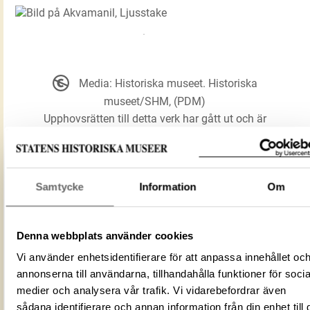
Media: Historiska museet. Historiska
museet/SHM, (PDM)
Upphovsrätten till detta verk har gått ut och är
därmed fritt att använda på alla sätt. Ange gärna
upphovsperson om denne är känd.
Samtycke
Information
Om
LADDA NER MEDIA
Denna webbplats använder cookies
Vi använder enhetsidentifierare för att anpassa innehållet oc
Akvamanil
Förmålsbenämning
annonserna till användarna, tillhandahålla funktioner för socia
Ljusstake
medier och analysera vår trafik. Vi vidarebefordrar även
Föremålsnummer
43105_HST
sådana identifierare och annan information från din enhet till 