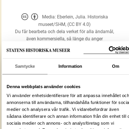
Media: Eberlein, Julia. Historiska
museet/SHM, (CC BY 4.0)
Du får bearbeta och dela verket för alla ändamål,
även kommersiella, så länge du anger
upphovsperson och licensgivare.
LADDA NER MEDIA
Samtycke
Information
Om
Denna webbplats använder cookies
Förmålsbenämning
Beslag
Vi använder enhetsidentifierare för att anpassa innehållet oc
Föremålsnummer
885137_HST
annonserna till användarna, tillhandahålla funktioner för socia
AC751ABC-557A-4ED0-BC7A-
ID‑nummer
medier och analysera vår trafik. Vi vidarebefordrar även
0079F6DBE58F
sådana identifierare och annan information från din enhet till 
Fotograf
Eberlein, Julia
sociala medier och annons- och analysföretag som vi
Fotodatum
2014-08-14