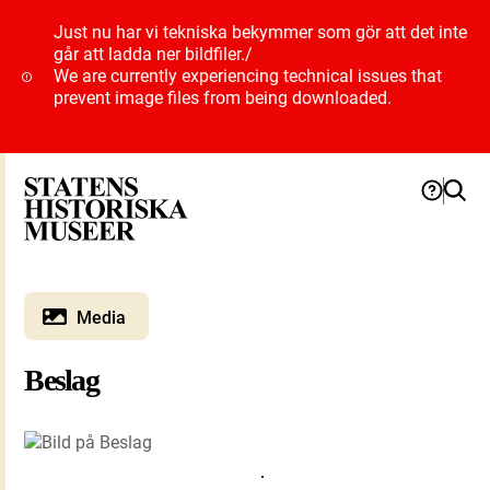
Just nu har vi tekniska bekymmer som gör att det inte
går att ladda ner bildfiler.
/
We are currently experiencing technical issues that
prevent image files from being downloaded.
Media
Beslag