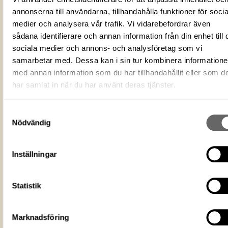
Förmålsbenämning
annonserna till användarna, tillhandahålla funktioner för socia
Stödskena
medier och analysera vår trafik. Vi vidarebefordrar även
Tandplatta
sådana identifierare och annan information från din enhet till 
Föremålsnummer
107074_HST
sociala medier och annons- och analysföretag som vi
Mediatyp
image/jpeg
samarbetar med. Dessa kan i sin tur kombinera information
B667F49B-56B3-4361-AD90-
med annan information som du har tillhandahållit eller som d
ID‑nummer
847730D523CA
har samlat in när du har använt deras tjänster.
Fotograf
Asp, Yliali
Fotodatum
2001-05-07
Samtyckesval
Du får bearbeta och dela verket för
Nödvändig
ändamål, även kommersiella, så l
Licens för media
du anger upphovsperson och
licensgivare. CC BY 4.0 Internatio
Inställningar
BY 4.0
Historiska museet
Museum
https://samlingar.shm.se/media/B667
Statistik
56B3-4361-AD90-847730D523CA
URI
Kopiera URI
Marknadsföring