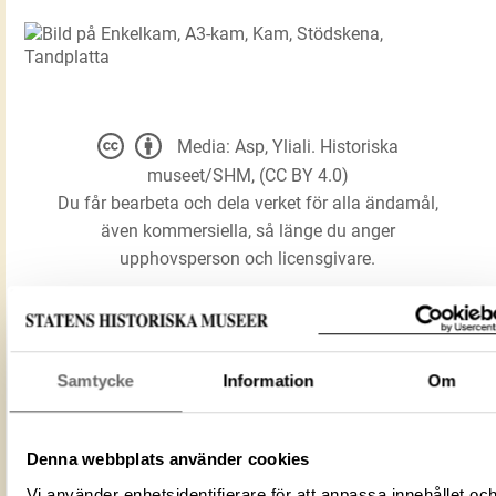
Media: Asp, Yliali. Historiska
museet/SHM, (CC BY 4.0)
Du får bearbeta och dela verket för alla ändamål,
även kommersiella, så länge du anger
upphovsperson och licensgivare.
LADDA NER MEDIA
Samtycke
Information
Om
Enkelkam
Denna webbplats använder cookies
A3-kam
Kam
Vi använder enhetsidentifierare för att anpassa innehållet oc