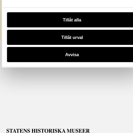
All textinformation (metadata) på denna sida är fri att använda e
licensen CC0.
Mer information om licenser hos Statens historiska museer.
Tillåt alla
Tillåt urval
Avvisa