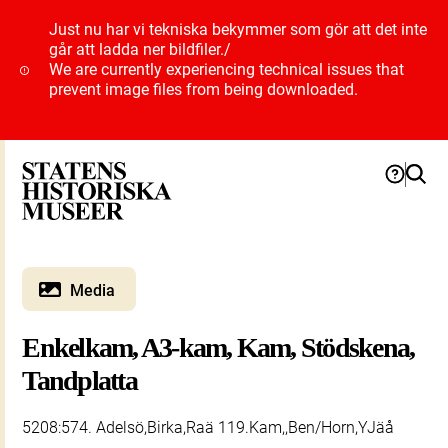
Just nu har vi tekniska bekymmer som gör att det inte
går att ladda ner bildfiler.
/
We are currently experiencing technical issues that
prevent image files from being downloaded.
Media
Enkelkam, A3-kam, Kam, Stödskena,
Tandplatta
5208:574. Adelsö,Birka,Raä 119.Kam,,Ben/Horn,YJäå