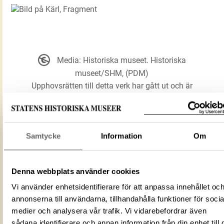
Media: Historiska museet. Historiska
museet/SHM, (PDM)
Upphovsrätten till detta verk har gått ut och är
därmed fritt att använda på alla sätt. Ange gärna
upphovsperson om denne är känd.
Samtycke
Information
Om
LADDA NER MEDIA
Denna webbplats använder cookies
Vi använder enhetsidentifierare för att anpassa innehållet oc
Kärl
Förmålsbenämning
annonserna till användarna, tillhandahålla funktioner för socia
Fragment
medier och analysera vår trafik. Vi vidarebefordrar även
Föremålsnummer
117862_HST
sådana identifierare och annan information från din enhet till 