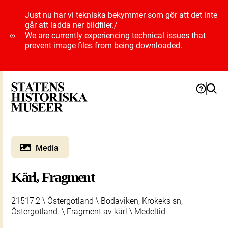
Just nu har vi tekniska bekymmer som gör att det inte
går att ladda ner bildfiler.
/
We are currently experiencing technical issues that
prevent image files from being downloaded.
Media
Kärl, Fragment
21517:2 \ Östergötland \ Bodaviken, Krokeks sn,
Östergötland. \ Fragment av kärl \ Medeltid