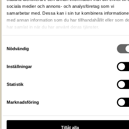
Mediatyp
image/tiff
sociala medier och annons- och analysföretag som vi
ID‑nummer
B79F27DE-FE82-48EE-A3F8-298EB724
samarbetar med. Dessa kan i sin tur kombinera information
Fotograf
Historiska museet
med annan information som du har tillhandahållit eller som d
har samlat in när du har använt deras tjänster.
Fotodatum
2003-03-01
Upphovsrätten till detta verk har gått u
är därmed fritt att använda på alla sätt
Licens för media
Samtyckesval
Ange gärna upphovsperson om denne 
Nödvändig
känd. Public Domain Mark PDM
Historiska museet
Museum
https://samlingar.shm.se/media/B79F
Inställningar
FE82-48EE-A3F8-298EB724AA97
URI
Kopiera URI
Statistik
All textinformation (metadata) på denna sida är fri att använda e
licensen CC0.
Marknadsföring
Mer information om licenser hos Statens historiska museer.
Tillåt alla