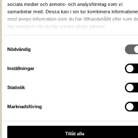
ID‑nummer
B9894571-AFCB-4163-AF3D-2C875952
sociala medier och annons- och analysföretag som vi
Alternativt ID
T 1442
samarbetar med. Dessa kan i sin tur kombinera information
Fotograf
Statens historiska museer
med annan information som du har tillhandahållit eller som d
har samlat in när du har använt deras tjänster.
Du får bearbeta och dela verket för
ändamål, även kommersiella, så l
Licens för media
du anger upphovsperson och
Samtyckesval
licensgivare. CC BY 4.0 Internatio
BY 4.0
Nödvändig
Livrustkammaren
Museum
https://samlingar.shm.se/media/B989
Inställningar
AFCB-4163-AF3D-2C87595214F1
URI
Kopiera URI
Statistik
All textinformation (metadata) på denna sida är fri att använda e
licensen CC0.
Marknadsföring
Mer information om licenser hos Statens historiska museer.
Tillåt alla