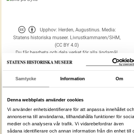
Upphov: Herden, Augustinus. Media:
Statens historiska museer. Livrustkammaren/SHM,
(CC BY 4.0)
Du får bearbeta och dela verket för alla ändamål,
även kommersiella, så länge du anger
upphovsperson och licensgivare.
Samtycke
Information
Om
LADDA NER MEDIA
Denna webbplats använder cookies
Vi använder enhetsidentifierare för att anpassa innehållet oc
Förmålsbenämning
Byxa
annonserna till användarna, tillhandahålla funktioner för socia
Föremålsnummer
25556_LRK
medier och analysera vår trafik. Vi vidarebefordrar även
Mediatyp
image/jpeg
sådana identifierare och annan information från din enhet till 