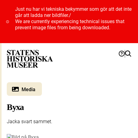
Just nu har vi tekniska bekymmer som gör att det inte
går att ladda ner bildfiler.
/
We are currently experiencing technical issues that
prevent image files from being downloaded.
Media
Byxa
Jacka svart sammet.