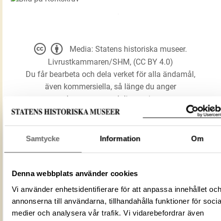
Media: Statens historiska museer.
Livrustkammaren/SHM, (CC BY 4.0)
Du får bearbeta och dela verket för alla ändamål,
även kommersiella, så länge du anger
upphovsperson och licensgivare.
LADDA NER MEDIA
Samtycke
Information
Om
Denna webbplats använder cookies
Förmålsbenämning
Korkskruv
Föremålsnummer
12384_LRK
Vi använder enhetsidentifierare för att anpassa innehållet oc
Mediatyp
image/jpeg
annonserna till användarna, tillhandahålla funktioner för socia
medier och analysera vår trafik. Vi vidarebefordrar även
BC2BB05E-7B10-44E8-A3AC-
ID‑nummer