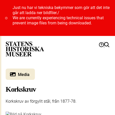
Just nu har vi tekniska bekymmer som gör att det inte
går att ladda ner bildfiler.
/
We are currently experiencing technical issues that
prevent image files from being downloaded.
Media
Korkskruv
Korkskruv av förgyllt stål, från 1877-78.