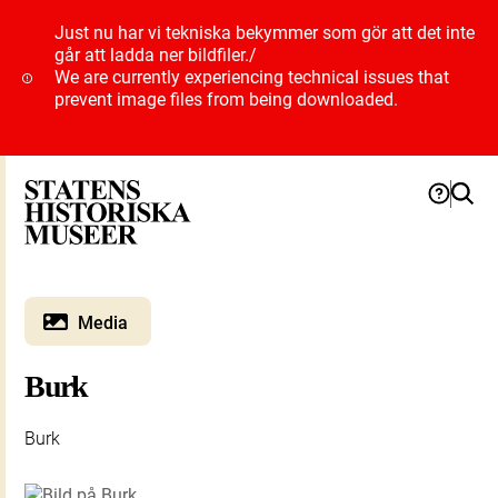
Just nu har vi tekniska bekymmer som gör att det inte
går att ladda ner bildfiler.
/
We are currently experiencing technical issues that
prevent image files from being downloaded.
Media
Burk
Burk