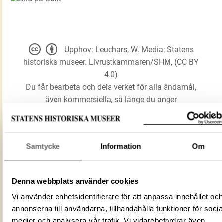
Upphov: Leuchars, W. Media: Statens
historiska museer. Livrustkammaren/SHM, (CC BY
4.0)
Du får bearbeta och dela verket för alla ändamål,
även kommersiella, så länge du anger
upphovsperson och licensgivare.
LADDA NER MEDIA
Samtycke
Information
Om
Denna webbplats använder cookies
Förmålsbenämning
Burk
Vi använder enhetsidentifierare för att anpassa innehållet oc
Föremålsnummer
12347_LRK
annonserna till användarna, tillhandahålla funktioner för socia
Mediatyp
image/jpeg
medier och analysera vår trafik. Vi vidarebefordrar även