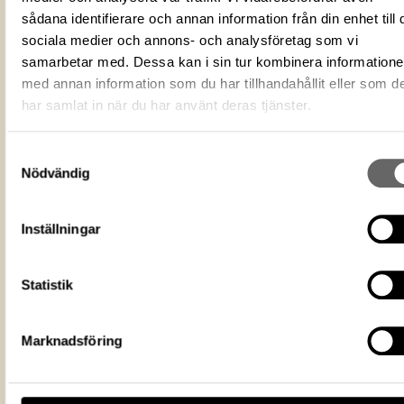
C09A1F2D-1D13-46CC-8BED-
ID‑nummer
sådana identifierare och annan information från din enhet till 
6F95695C6AC0
sociala medier och annons- och analysföretag som vi
Alternativt ID
DOK 01923
samarbetar med. Dessa kan i sin tur kombinera information
Fotograf
Statens historiska museer
med annan information som du har tillhandahållit eller som d
Fotodatum
2004
har samlat in när du har använt deras tjänster.
Du får bearbeta och dela verket för
ändamål, även kommersiella, så l
Licens för media
du anger upphovsperson och
Samtyckesval
licensgivare. CC BY 4.0 Internatio
Nödvändig
BY 4.0
Livrustkammaren
Museum
Inställningar
https://samlingar.shm.se/media/C09A
1D13-46CC-8BED-6F95695C6AC0
URI
Statistik
Kopiera URI
All textinformation (metadata) på denna sida är fri att använda e
Marknadsföring
licensen CC0.
Mer information om licenser hos Statens historiska museer.