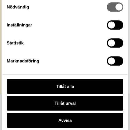
Samtyckesval
Licens för
är därmed fritt att använda på alla sätt.
Nödvändig
media
Ange gärna upphovsperson om denne är
känd. Public Domain Mark PDM
Historiska museet
Museum
Inställningar
https://samlingar.shm.se/media/C0BF44A8-
ABD4-400F-AE51-6DE9D5D597C7
URI
Statistik
Kopiera URI
All textinformation (metadata) på denna sida är fri att
Marknadsföring
använda enligt licensen CC0.
Mer information om licenser hos Statens historiska museer.
Tillåt alla
Tillåt urval
Avvisa