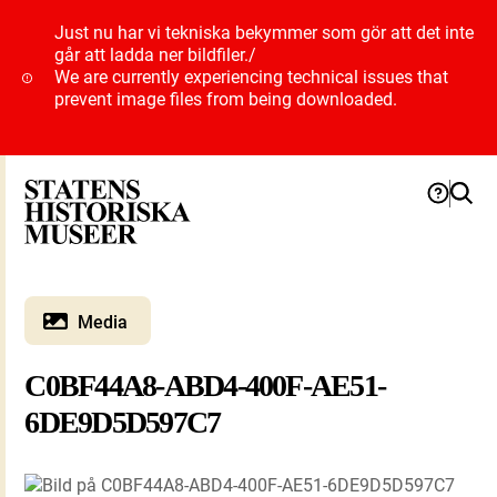
Just nu har vi tekniska bekymmer som gör att det inte
går att ladda ner bildfiler.
/
We are currently experiencing technical issues that
prevent image files from being downloaded.
Media
C0BF44A8-ABD4-400F-AE51-
6DE9D5D597C7