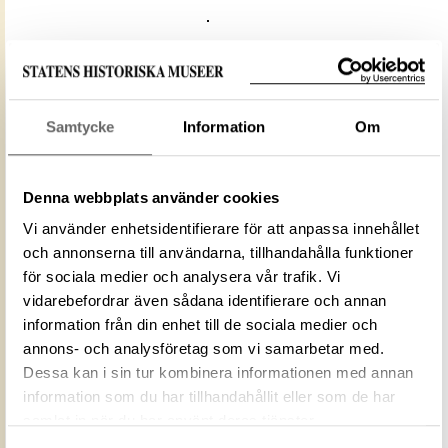
Media: Historiska museet. Historiska
museet/SHM, (PDM)
Samtycke
Information
Om
Upphovsrätten till detta verk har gått ut och är
därmed fritt att använda på alla sätt. Ange gärna
upphovsperson om denne är känd.
Denna webbplats använder cookies
Vi använder enhetsidentifierare för att anpassa innehållet
och annonserna till användarna, tillhandahålla funktioner
LADDA NER MEDIA
för sociala medier och analysera vår trafik. Vi
vidarebefordrar även sådana identifierare och annan
information från din enhet till de sociala medier och
C0BF44A8-ABD4-400F-AE51-
annons- och analysföretag som vi samarbetar med.
ID‑nummer
6DE9D5D597C7
Dessa kan i sin tur kombinera informationen med annan
Fotograf
Historiska museet
information som du har tillhandahållit eller som de har
Fotodatum
2005-12-14
samlat in när du har använt deras tjänster.
Upphovsrätten till detta verk har gått ut och