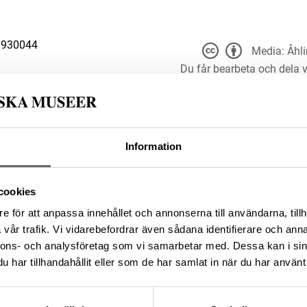
B930044
Media: Åhli
Du får bearbeta och dela v
du anger
t för alla ändamål, även
er upphovsperson och licensgivare.
 4.0
Information
24BF541-860A-44F2-A94E-
cookies
e för att anpassa innehållet och annonserna till användarna, tillh
da enligt licensen CC0.
vår trafik. Vi vidarebefordrar även sådana identifierare och anna
nnons- och analysföretag som vi samarbetar med. Dessa kan i sin
har tillhandahållit eller som de har samlat in när du har använt 