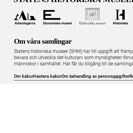
Om våra samlingar
Statens historiska museer (SHM) har till uppgift att främ
bevara och utveckla det kulturarv som myndigheten förva
människor i samhället. Här får du tillgång till de samling
Om kakor
Hantera kakor
Om behandling av personuppgifter
R
Teknisk support:
digitalcollections@shm.se