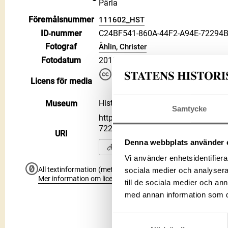
Pärla
Föremålsnummer
111602_HST
ID‑nummer
C24BF541-860A-44F2-A94E-72294
Fotograf
Åhlin, Christer
Fotodatum
2011-10-19
Du får bearbeta och dela verke
Licens för media
kommersiella, så länge du ang
CC BY 4.0 International CC BY
Historiska museet
Museum
Samtycke
https://samlingar.shm.se/media/C
72294B930044
URI
Denna webbplats använder 
Kopiera URI
Vi använder enhetsidentifierar
All textinformation (metadata) på denna sida är fri att använ
sociala medier och analysera 
Mer information om licenser hos Statens historiska museer.
till de sociala medier och a
med annan information som du 
Samtyckesval