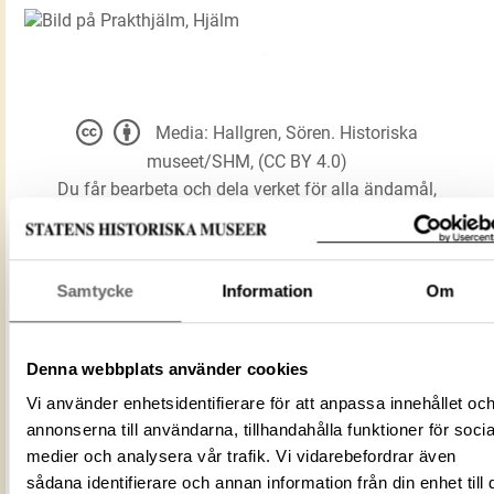
Media: Hallgren, Sören. Historiska
museet/SHM, (CC BY 4.0)
Du får bearbeta och dela verket för alla ändamål,
även kommersiella, så länge du anger
upphovsperson och licensgivare.
Samtycke
Information
Om
LADDA NER MEDIA
Denna webbplats använder cookies
Vi använder enhetsidentifierare för att anpassa innehållet oc
Prakthjälm
annonserna till användarna, tillhandahålla funktioner för socia
Förmålsbenämning
Hjälm
medier och analysera vår trafik. Vi vidarebefordrar även
Föremålsnummer
sådana identifierare och annan information från din enhet till 
120458_HST