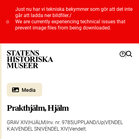
Just nu har vi tekniska bekymmer som gör att det inte
går att ladda ner bildfiler.
/
We are currently experiencing technical issues that
prevent image files from being downloaded.
Media
Prakthjälm, Hjälm
GRAV XIV|HJÄLM|Inv. nr. 9785|UPPLAND/Up|VENDEL
K:A|VENDEL SN|VENDEL XIV|Vendelt.