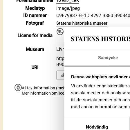
Föremålsnummer
12957_LRK
Mediatyp
image/jpeg
ID‑nummer
C9E79837-FF1D-4297-B880-B9084
Fotograf
Statens historiska museer
Upphovsrätten till detta verk har gåt
Licens för media
använda på alla sätt. Ange gärna 
Public Domain Mark PDM
Livrustkammaren
Museum
Samtycke
https://samlingar.shm.se/media/C
B90840AC03B9
URI
Kopiera URI
Denna webbplats använder 
Vi använder enhetsidentifierar
All textinformation (metadata) på denna sida är fri att använ
sociala medier och analysera 
Mer information om licenser hos Statens historiska museer.
till de sociala medier och a
med annan information som du 
Samtyckesval
Nödvändig