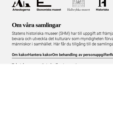
Om våra samlingar
Statens historiska museer (SHM) har till uppgift att främ
bevara och utveckla det kulturarv som myndigheten förva
människor i samhället. Här får du tillgång till de samling
Om kakor
Hantera kakor
Om behandling av personuppgifter
R
Teknisk support:
digitalcollections@shm.se