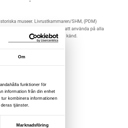
historiska museer. Livrustkammaren/SHM, (PDM)
rk har gått ut och är därmed fritt att använda på alla
ärna upphovsperson om denne är känd.
LADDA NER MEDIA
Om
andahålla funktioner för
n information från din enhet
 tur kombinera informationen
deras tjänster.
Marknadsföring