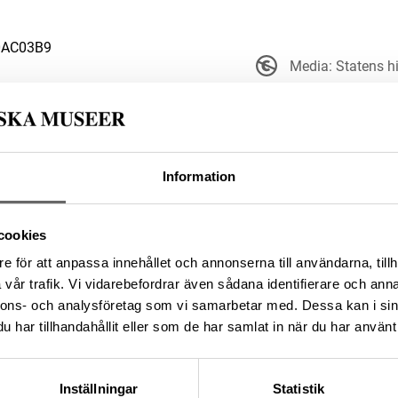
0AC03B9
Media: Statens 
Upphovsrätten till detta ve
t ut och är därmed fritt att
upphovsperson om denne är känd.
sätt. Ange g
Information
9E79837-FF1D-4297-B880-
cookies
e för att anpassa innehållet och annonserna till användarna, tillh
da enligt licensen CC0.
vår trafik. Vi vidarebefordrar även sådana identifierare och anna
nnons- och analysföretag som vi samarbetar med. Dessa kan i sin
har tillhandahållit eller som de har samlat in när du har använt 
Inställningar
Statistik