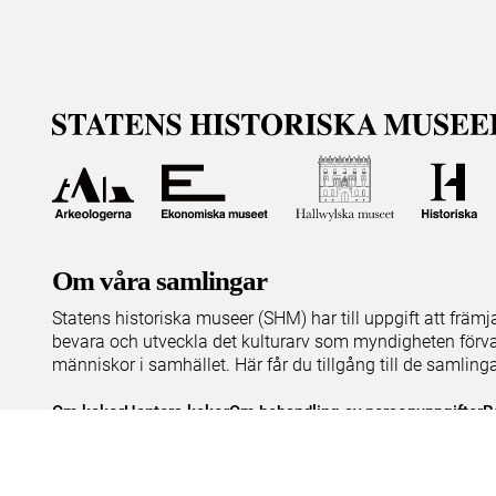
Om våra samlingar
Statens historiska museer (SHM) har till uppgift att främ
bevara och utveckla det kulturarv som myndigheten förva
människor i samhället. Här får du tillgång till de samling
Om kakor
Hantera kakor
Om behandling av personuppgifter
R
Teknisk support:
digitalcollections@shm.se