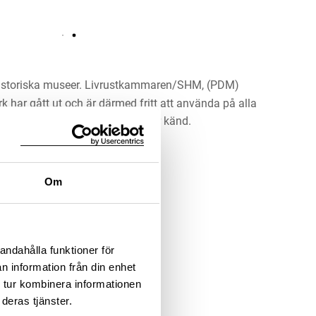
historiska museer. Livrustkammaren/SHM, (PDM)
rk har gått ut och är därmed fritt att använda på alla
ärna upphovsperson om denne är känd.
LADDA NER MEDIA
Om
andahålla funktioner för
n information från din enhet
 tur kombinera informationen
deras tjänster.