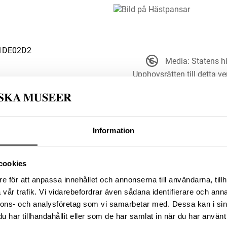
51DE02D2
Media: Statens 
Upphovsrätten till detta ve
sätt. Ange g
t ut och är därmed fritt att
upphovsperson om denne är känd.
Information
D1130618-1D98-4A34-B22D-
cookies
e för att anpassa innehållet och annonserna till användarna, tillh
vår trafik. Vi vidarebefordrar även sådana identifierare och anna
nnons- och analysföretag som vi samarbetar med. Dessa kan i sin
da enligt licensen CC0.
har tillhandahållit eller som de har samlat in när du har använt 