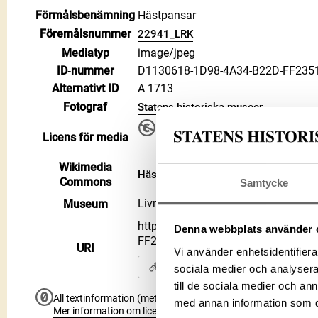
Förmålsbenämning
Hästpansar
Föremålsnummer
22941_LRK
Mediatyp
image/jpeg
ID‑nummer
D1130618-1D98-4A34-B22D-FF23
Alternativt ID
A 1713
Fotograf
Statens historiska museer
Upphovsrätten till detta verk har gåt
Licens för media
använda på alla sätt. Ange gärna 
Public Domain Mark PDM
Wikimedia
Hästpansar på Wikimedia Commons
Commons
Samtycke
Livrustkammaren
Museum
https://samlingar.shm.se/media/
Denna webbplats använder 
FF2351DE02D2
URI
Vi använder enhetsidentifierar
Kopiera URI
sociala medier och analysera 
till de sociala medier och a
All textinformation (metadata) på denna sida är fri att använ
med annan information som du 
Mer information om licenser hos Statens historiska museer.