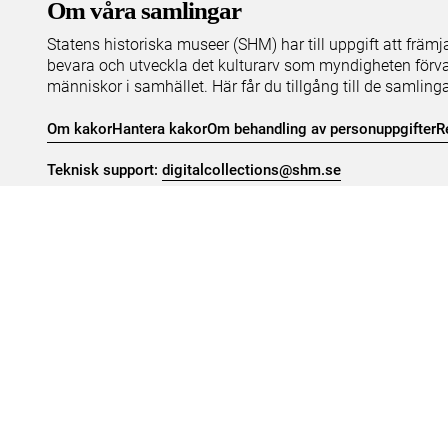
Om våra samlingar
Statens historiska museer (SHM) har till uppgift att främ
bevara och utveckla det kulturarv som myndigheten förva
människor i samhället. Här får du tillgång till de samling
Om kakor
Hantera kakor
Om behandling av personuppgifter
R
Teknisk support:
digitalcollections@shm.se