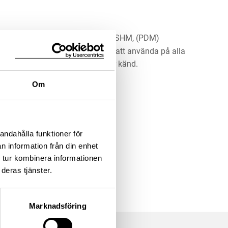
riska museet. Historiska museet/SHM, (PDM)
rk har gått ut och är därmed fritt att använda på alla
ärna upphovsperson om denne är känd.
Om
LADDA NER MEDIA
andahålla funktioner för
n information från din enhet
 tur kombinera informationen
deras tjänster.
Marknadsföring