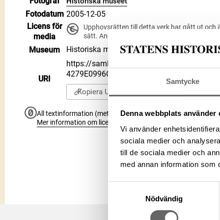
Fotograf
Historiska museet
Fotodatum
2005-12-05
Licens för
Upphovsrätten till detta verk har gått ut och 
media
sätt. Ange gärna upphovsperson om denne 
Historiska museet
Museum
https://samlingar.shm.se/media/D2D0647C
4279E0996C6D
URI
Samtycke
Kopiera URI
Denna webbplats använder 
All textinformation (metadata) på denna sida är fri att använ
Mer information om licenser hos Statens historiska museer.
Vi använder enhetsidentifierar
sociala medier och analysera 
till de sociala medier och a
med annan information som du 
Samtyckesval
Nödvändig