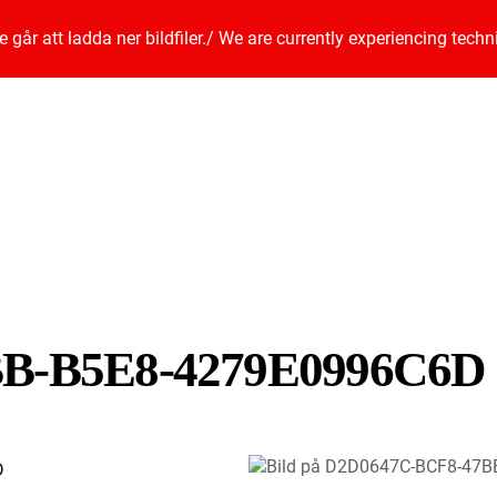
går att ladda ner bildfiler.
/
We are currently experiencing techn
B-B5E8-4279E0996C6D
D