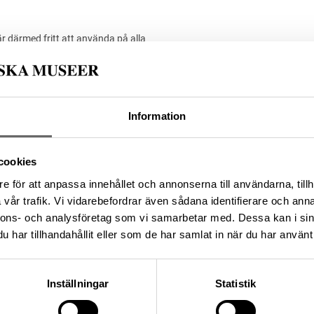
är därmed fritt att använda på alla
är känd. Public Domain Mark PDM
Media: Histo
Upphovsrätten till detta ve
sätt. Ange g
-BCF8-47BB-B5E8-
Information
cookies
da enligt licensen CC0.
e för att anpassa innehållet och annonserna till användarna, tillh
vår trafik. Vi vidarebefordrar även sådana identifierare och anna
nnons- och analysföretag som vi samarbetar med. Dessa kan i sin
har tillhandahållit eller som de har samlat in när du har använt 
Inställningar
Statistik