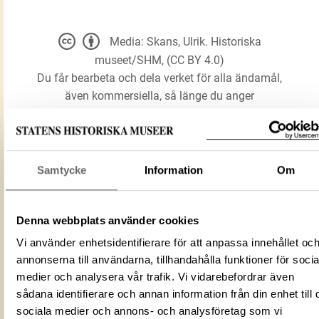
Media: Skans, Ulrik. Historiska
museet/SHM, (CC BY 4.0)
Du får bearbeta och dela verket för alla ändamål,
även kommersiella, så länge du anger
upphovsperson och licensgivare.
LADDA NER MEDIA
Samtycke
Information
Om
Denna webbplats använder cookies
Brakteat F-typ
Förmålsbenämning
Vi använder enhetsidentifierare för att anpassa innehållet oc
Brakteat
annonserna till användarna, tillhandahålla funktioner för socia
Föremålsnummer
109693_HST
medier och analysera vår trafik. Vi vidarebefordrar även
ID‑nummer
D606D90A-9654-44B4-BFED-3F4E529
sådana identifierare och annan information från din enhet till 
Fotograf
Skans, Ulrik
sociala medier och annons- och analysföretag som vi