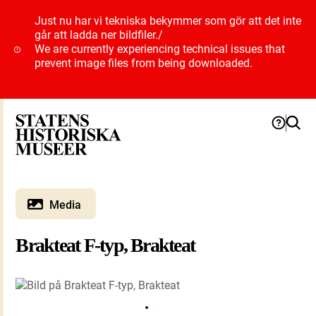
Just nu har vi tekniska bekymmer som gör att det inte
går att ladda ner bildfiler.
/
We are currently experiencing technical issues that
prevent image files from being downloaded.
Media
Brakteat F-typ, Brakteat