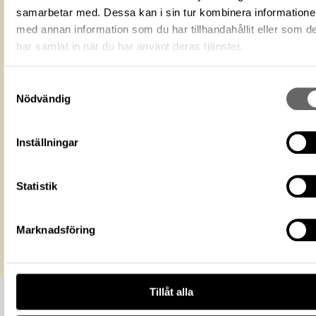
samarbetar med. Dessa kan i sin tur kombinera information
Du får bearbeta och dela verket för
ändamål, även kommersiella, så l
med annan information som du har tillhandahållit eller som d
Licens för media
du anger upphovsperson och
har samlat in när du har använt deras tjänster.
licensgivare. CC BY 4.0 Internatio
BY 4.0
Ekonomiska museet - Kungliga
Samtyckesval
Museum
Nödvändig
myntkabinettet
https://samlingar.shm.se/media/D739
9805-4779-90F1-17E22BB26B22
Inställningar
URI
Kopiera URI
Statistik
All textinformation (metadata) på denna sida är fri att använda e
licensen CC0.
Mer information om licenser hos Statens historiska museer.
Marknadsföring
Tillåt alla