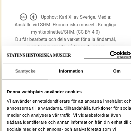
Upphov: Karl XI av Sverige. Media:
Anställd vid SHM. Ekonomiska museet - Kungliga
myntkabinettet/SHM, (CC BY 4.0)
Du får bearbeta och dela verket för alla ändamål,
även kommersiella, så länge du anger
upphovsperson och licensgivare.
Samtycke
Information
Om
LADDA NER MEDIA
Denna webbplats använder cookies
Förmålsbenämning
Mynt
Vi använder enhetsidentifierare för att anpassa innehållet oc
Föremålsnummer
114103_KMK
annonserna till användarna, tillhandahålla funktioner för socia
Mediatyp
image/jpeg
medier och analysera vår trafik. Vi vidarebefordrar även
ID‑nummer
D73966EB-9805-4779-90F1-17E22BB2
sådana identifierare och annan information från din enhet till 
sociala medier och annons- och analysföretag som vi
Fotograf
Anställd vid SHM