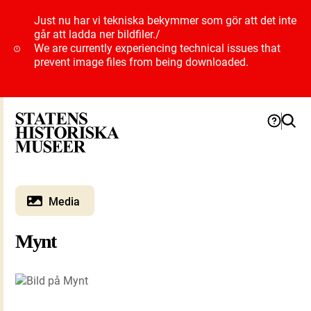
Just nu har vi tekniska bekymmer som gör att det inte
går att ladda ner bildfiler.
/
We are currently experiencing technical issues that
prevent image files from being downloaded.
Media
Mynt