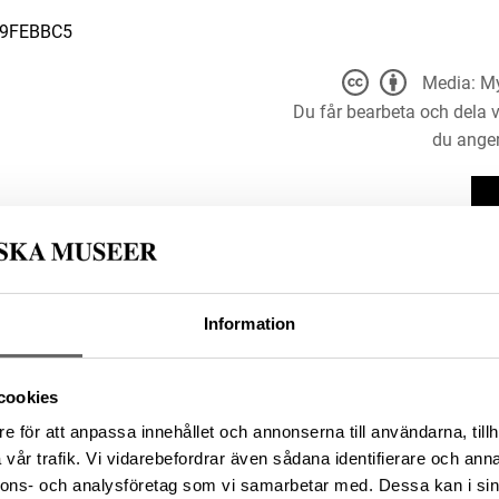
79FEBBC5
Media: My
Du får bearbeta och dela v
du anger
t för alla ändamål, även
er upphovsperson och licensgivare.
 4.0
Information
cookies
D934B9B5-D2F2-495C-961D-
e för att anpassa innehållet och annonserna till användarna, tillh
vår trafik. Vi vidarebefordrar även sådana identifierare och anna
nnons- och analysföretag som vi samarbetar med. Dessa kan i sin