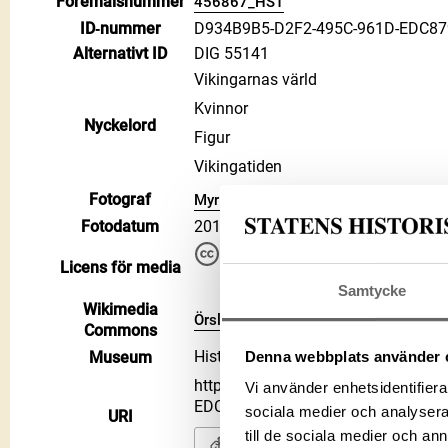
Föremålsnummer
456867_HST
ID‑nummer
D934B9B5-D2F2-495C-961D-EDC8
Alternativt ID
DIG 55141
Vikingarnas värld
Kvinnor
Nyckelord
Figur
Vikingatiden
Fotograf
Myrin, Ola
Fotodatum
2019
Du får bearbeta och dela verke
Licens för media
kommersiella, så länge du ang
CC BY 4.0 International CC BY
Samtycke
Wikimedia
Örslev på Wikimedia Commons
Commons
Historiska museet
Denna webbplats använder 
Museum
https://samlingar.shm.se/media/
Vi använder enhetsidentifierar
EDC879FEBBC5
sociala medier och analysera 
URI
till de sociala medier och a
Kopiera URI