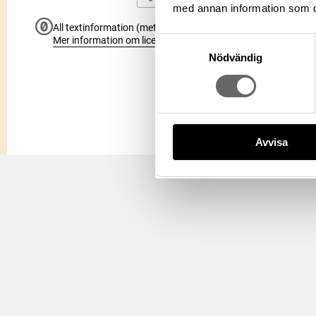
med annan information som du 
All textinformation (metadata) på denna sida är fri att använ
Mer information om licenser hos Statens historiska museer.
Samtyckesval
Nödvändig
Avvisa