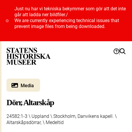
Just nu har vi tekniska bekymmer som gör att det inte
går att ladda ner bildfiler.
/
We are currently experiencing technical issues that
prevent image files from being downloaded.
Media
Dörr, Altarskåp
24582:1-3 \ Uppland \ Stockholm, Danvikens kapell. \
Altarskåpsdörrar, \ Medeltid