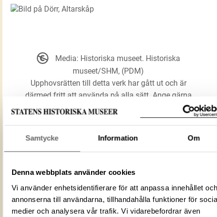
Media: Historiska museet. Historiska
museet/SHM, (PDM)
Upphovsrätten till detta verk har gått ut och är
därmed fritt att använda på alla sätt. Ange gärna
upphovsperson om denne är känd.
Samtycke
Information
Om
LADDA NER MEDIA
Denna webbplats använder cookies
Dörr
Vi använder enhetsidentifierare för att anpassa innehållet oc
Förmålsbenämning
Altarskåp
annonserna till användarna, tillhandahålla funktioner för socia
medier och analysera vår trafik. Vi vidarebefordrar även
Föremålsnummer
148983_HST