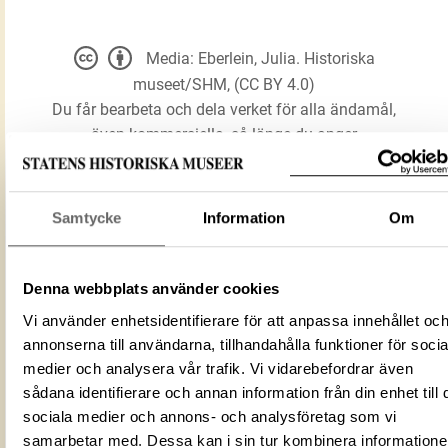
Media: Eberlein, Julia. Historiska
museet/SHM, (CC BY 4.0)
Du får bearbeta och dela verket för alla ändamål,
även kommersiella, så länge du anger
upphovsperson och licensgivare.
Samtycke
Information
Om
LADDA NER MEDIA
Denna webbplats använder cookies
Förmålsbenämning
Beslag
Vi använder enhetsidentifierare för att anpassa innehållet oc
Föremålsnummer
885137_HST
annonserna till användarna, tillhandahålla funktioner för socia
ID‑nummer
E38CA8AD-E6BB-4197-9852-11253685
medier och analysera vår trafik. Vi vidarebefordrar även
Fotograf
sådana identifierare och annan information från din enhet till 
Eberlein, Julia
sociala medier och annons- och analysföretag som vi
Fotodatum
2014-08-14
samarbetar med. Dessa kan i sin tur kombinera information
Du får bearbeta och dela verket för