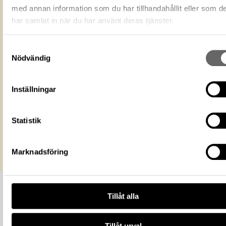
ändamål, även kommersiella, så l
med annan information som du har tillhandahållit eller som d
Licens för media
du anger upphovsperson och
har samlat in när du har använt deras tjänster.
licensgivare. CC BY 4.0 Internatio
BY 4.0
Historiska museet
Museum
Samtyckesval
Nödvändig
https://samlingar.shm.se/media/E38C
E6BB-4197-9852-11253685E17C
URI
Inställningar
Kopiera URI
All textinformation (metadata) på denna sida är fri att använda e
Statistik
licensen CC0.
Mer information om licenser hos Statens historiska museer.
Marknadsföring
Tillåt alla
Tillåt urval