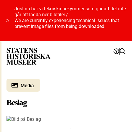
Just nu har vi tekniska bekymmer som gör att det inte
går att ladda ner bildfiler.
/
We are currently experiencing technical issues that
prevent image files from being downloaded.
Media
Beslag