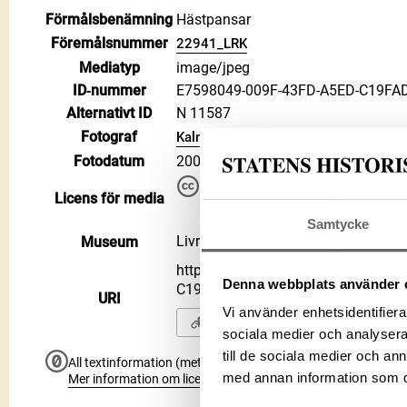
Förmålsbenämning
Hästpansar
Föremålsnummer
22941_LRK
Mediatyp
image/jpeg
ID‑nummer
E7598049-009F-43FD-A5ED-C19FA
Alternativt ID
N 11587
Fotograf
Kalmö, Ulf
Fotodatum
2006-10-19
Du får bearbeta och dela verke
Licens för media
kommersiella, så länge du ang
CC BY 4.0 International CC BY
Samtycke
Livrustkammaren
Museum
https://samlingar.shm.se/media/E
Denna webbplats använder 
C19FAD6FA31C
URI
Vi använder enhetsidentifierar
Kopiera URI
sociala medier och analysera 
till de sociala medier och a
All textinformation (metadata) på denna sida är fri att använ
med annan information som du 
Mer information om licenser hos Statens historiska museer.