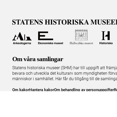
Om våra samlingar
Statens historiska museer (SHM) har till uppgift att främ
bevara och utveckla det kulturarv som myndigheten förva
människor i samhället. Här får du tillgång till de samling
Om kakor
Hantera kakor
Om behandling av personuppgifter
R
Teknisk support:
digitalcollections@shm.se