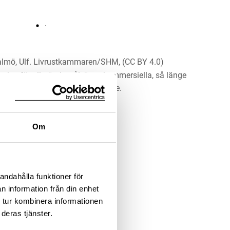
lmö, Ulf. Livrustkammaren/SHM, (CC BY 4.0)
erket för alla ändamål, även kommersiella, så länge
 upphovsperson och licensgivare.
LADDA NER MEDIA
Om
andahålla funktioner för
n information från din enhet
 tur kombinera informationen
deras tjänster.