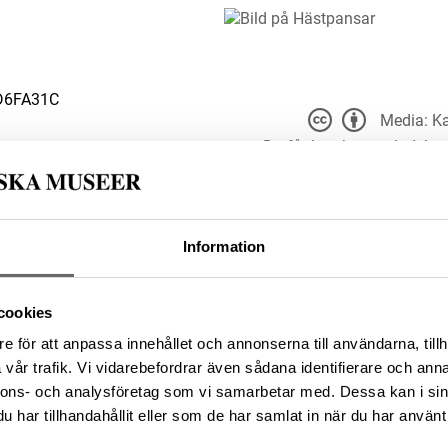
D6FA31C
Media: Ka
Du får bearbeta och dela v
du anger
t för alla ändamål, även
er upphovsperson och licensgivare.
 4.0
Information
7598049-009F-43FD-A5ED-
cookies
e för att anpassa innehållet och annonserna till användarna, tillh
vår trafik. Vi vidarebefordrar även sådana identifierare och anna
nnons- och analysföretag som vi samarbetar med. Dessa kan i sin
da enligt licensen CC0.
har tillhandahållit eller som de har samlat in när du har använt 