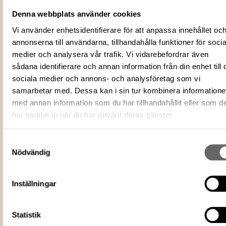
Förmålsbenämning
Relikvarium
Denna webbplats använder cookies
Armrelikvarium
Vi använder enhetsidentifierare för att anpassa innehållet oc
41347_HST
annonserna till användarna, tillhandahålla funktioner för socia
medier och analysera vår trafik. Vi vidarebefordrar även
41348_HST
sådana identifierare och annan information från din enhet till 
41350_HST
sociala medier och annons- och analysföretag som vi
Föremålsnummer
41351_HST
samarbetar med. Dessa kan i sin tur kombinera information
41352_HST
med annan information som du har tillhandahållit eller som d
har samlat in när du har använt deras tjänster.
+ Visa 1 till
EA91EEE1-03C3-4BC4-82A7-
ID‑nummer
5F5DDE894C5A
Samtyckesval
Nödvändig
Fotograf
Hildebrand, Gabriel
Fotodatum
2000-11-29
Du får bearbeta och dela verket för
Inställningar
ändamål, även kommersiella, så l
Licens för media
du anger upphovsperson och
licensgivare. CC BY 4.0 Internatio
Statistik
BY 4.0