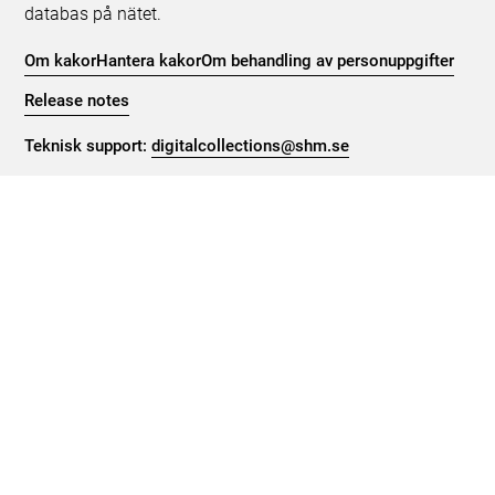
databas på nätet.
Om kakor
Hantera kakor
Om behandling av personuppgifter
Release notes
Teknisk support:
digitalcollections@shm.se