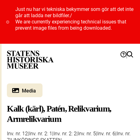
Just nu har vi tekniska bekymmer som gör att det inte
går att ladda ner bildfiler.
/
We are currently experiencing technical issues that
prevent image files from being downloaded.
Media
Kalk (kärl), Patén, Relikvarium,
Armrelikvarium
Inv. nr. 12|Inv. nr. 2: 1|Inv. nr. 2: 2|Inv. nr. 5|Inv. nr. 6|Inv. nr.