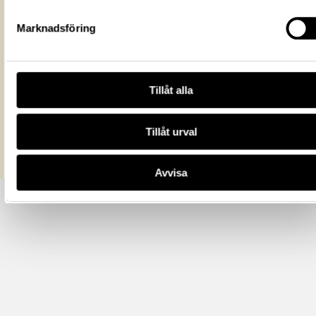
Historiska museet
Museum
https://samlingar.shm.se/media/EA91
Marknadsföring
03C3-4BC4-82A7-5F5DDE894C5A
URI
Kopiera URI
Tillåt alla
All textinformation (metadata) på denna sida är fri att använda e
licensen CC0.
Mer information om licenser hos Statens historiska museer.
Tillåt urval
Avvisa