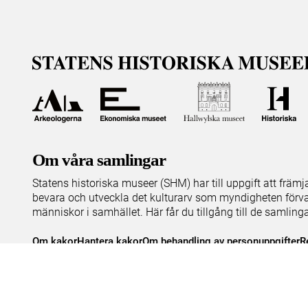
Om våra samlingar
Statens historiska museer (SHM) har till uppgift att främ
bevara och utveckla det kulturarv som myndigheten förva
människor i samhället. Här får du tillgång till de samling
Om kakor
Hantera kakor
Om behandling av personuppgifter
R
Teknisk support:
digitalcollections@shm.se