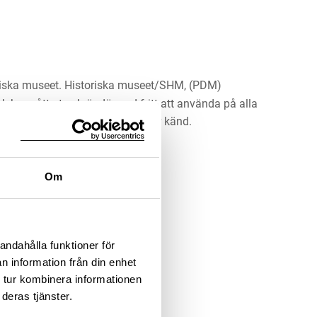
riska museet. Historiska museet/SHM, (PDM)
rk har gått ut och är därmed fritt att använda på alla
ärna upphovsperson om denne är känd.
LADDA NER MEDIA
Om
andahålla funktioner för
n information från din enhet
 tur kombinera informationen
deras tjänster.