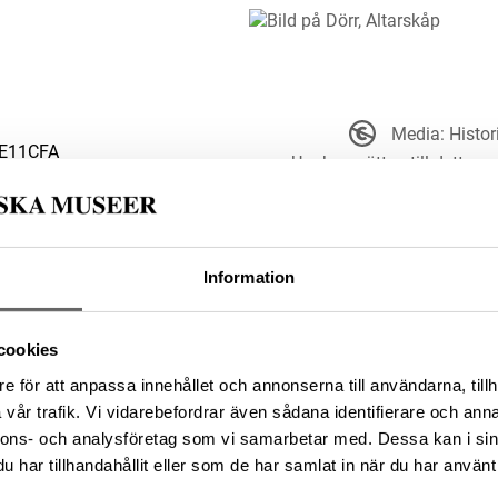
Media: Histo
3E11CFA
Upphovsrätten till detta ve
sätt. Ange g
t ut och är därmed fritt att
upphovsperson om denne är känd.
Information
B566E55-52E9-4771-9F48-
cookies
e för att anpassa innehållet och annonserna till användarna, tillh
vår trafik. Vi vidarebefordrar även sådana identifierare och anna
nnons- och analysföretag som vi samarbetar med. Dessa kan i sin
da enligt licensen CC0.
har tillhandahållit eller som de har samlat in när du har använt 