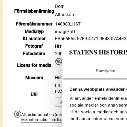
Dörr
Förmålsbenämning
Altarskåp
Föremålsnummer
148983_HST
Mediatyp
image/tiff
ID‑nummer
EB566E55-52E9-4771-9F48-02A4E
Fotograf
Historiska museet
Fotodatum
2003-03-01
Upphovsrätten till detta verk har gåt
Licens för media
använda på alla sätt. Ange gärna 
Samtycke
Public Domain Mark PDM
Historiska museet
Museum
https://samlingar.shm.se/media/E
Denna webbplats använder 
02A4E3E11CFA
URI
Vi använder enhetsidentifierar
Kopiera URI
sociala medier och analysera 
till de sociala medier och a
All textinformation (metadata) på denna sida är fri att använ
med annan information som du 
Mer information om licenser hos Statens historiska museer.