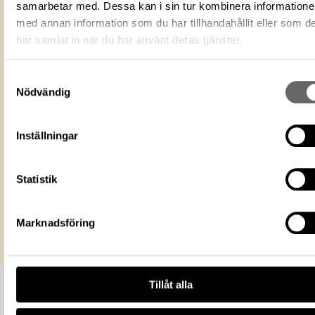
Fotodatum
2006-06-29
samarbetar med. Dessa kan i sin tur kombinera information
med annan information som du har tillhandahållit eller som d
Du får bearbeta och dela verket för
ändamål, även kommersiella, så l
har samlat in när du har använt deras tjänster.
Licens för media
du anger upphovsperson och
licensgivare. CC BY 4.0 Internatio
BY 4.0
Samtyckesval
Historiska museet
Museum
Nödvändig
https://samlingar.shm.se/media/ECCB
63AE-4432-879E-0C4CF560A1FA
URI
Inställningar
Kopiera URI
Statistik
All textinformation (metadata) på denna sida är fri att använda e
licensen CC0.
Mer information om licenser hos Statens historiska museer.
Marknadsföring
Tillåt alla