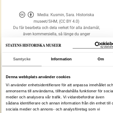
Media: Kusmin, Sara. Historiska
museet/SHM, (CC BY 4.0)
Du får bearbeta och dela verket för alla ändamål,
även kommersiella, så länge du anger
upphovsperson och licensgivare.
LADDA NER MEDIA
Samtycke
Information
Om
Denna webbplats använder cookies
Djurhuvudklubba
Förmålsbenämning
Vi använder enhetsidentifierare för att anpassa innehållet oc
Yxa
annonserna till användarna, tillhandahålla funktioner för socia
Föremålsnummer
95224_HST
medier och analysera vår trafik. Vi vidarebefordrar även
ID‑nummer
ECCBEE41-63AE-4432-879E-0C4CF560
sådana identifierare och annan information från din enhet till 
Fotograf
Kusmin, Sara
sociala medier och annons- och analysföretag som vi