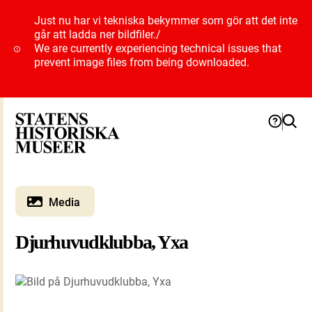
Just nu har vi tekniska bekymmer som gör att det inte
går att ladda ner bildfiler.
/
We are currently experiencing technical issues that
prevent image files from being downloaded.
Media
Djurhuvudklubba, Yxa