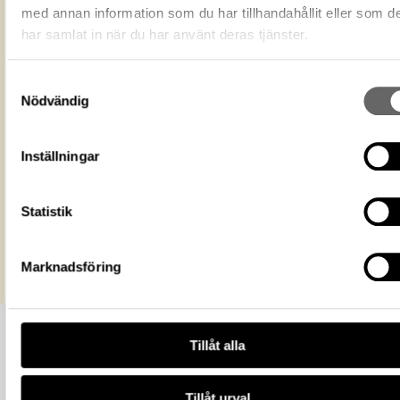
ändamål, även kommersiella, så l
med annan information som du har tillhandahållit eller som d
Licens för media
du anger upphovsperson och
har samlat in när du har använt deras tjänster.
licensgivare. CC BY 4.0 Internatio
BY 4.0
Historiska museet
Museum
Samtyckesval
Nödvändig
https://samlingar.shm.se/media/ED9C
3033-43BE-9973-7DED3B22F5E4
URI
Inställningar
Kopiera URI
All textinformation (metadata) på denna sida är fri att använda e
Statistik
licensen CC0.
Mer information om licenser hos Statens historiska museer.
Marknadsföring
Tillåt alla
Tillåt urval