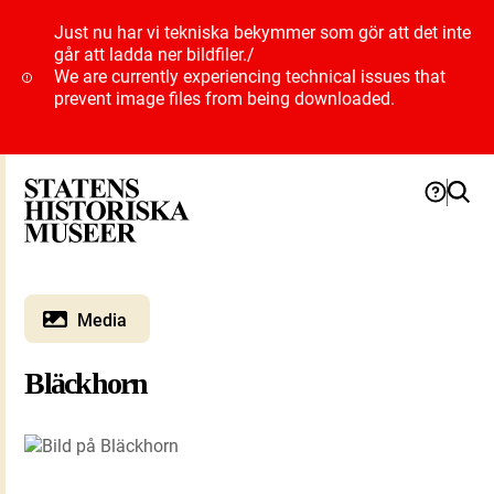
Just nu har vi tekniska bekymmer som gör att det inte
går att ladda ner bildfiler.
/
We are currently experiencing technical issues that
prevent image files from being downloaded.
Media
Bläckhorn