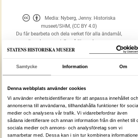
Media: Nyberg, Jenny. Historiska
museet/SHM, (CC BY 4.0)
Du får bearbeta och dela verket för alla ändamål,
även kommersiella, så länge du anger
upphovsperson och licensgivare.
Samtycke
Information
Om
LADDA NER MEDIA
Denna webbplats använder cookies
Förmålsbenämning
Bläckhorn
Vi använder enhetsidentifierare för att anpassa innehållet oc
Föremålsnummer
540987_HST
annonserna till användarna, tillhandahålla funktioner för socia
ID‑nummer
ED9C630C-3033-43BE-9973-7DED3B2
medier och analysera vår trafik. Vi vidarebefordrar även
sådana identifierare och annan information från din enhet till 
Fotograf
Nyberg, Jenny
sociala medier och annons- och analysföretag som vi
Fotodatum
2017-02-09
samarbetar med. Dessa kan i sin tur kombinera information
Du får bearbeta och dela verket för