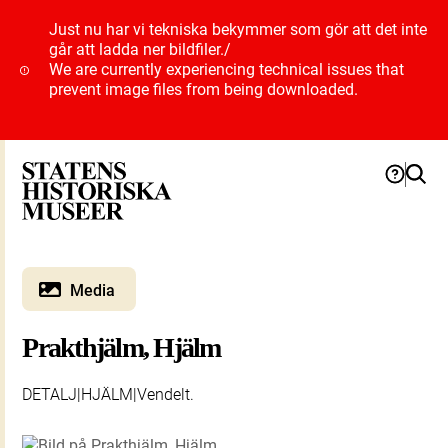
Just nu har vi tekniska bekymmer som gör att det inte
går att ladda ner bildfiler.
/
We are currently experiencing technical issues that
prevent image files from being downloaded.
Media
Prakthjälm, Hjälm
DETALJ|HJÄLM|Vendelt.