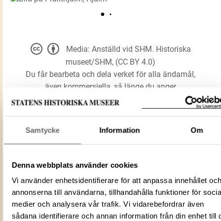
Media: Anställd vid SHM. Historiska
museet/SHM, (CC BY 4.0)
Du får bearbeta och dela verket för alla ändamål,
även kommersiella, så länge du anger
upphovsperson och licensgivare.
Samtycke
Information
Om
LADDA NER MEDIA
Denna webbplats använder cookies
Prakthjälm
Vi använder enhetsidentifierare för att anpassa innehållet oc
Förmålsbenämning
Hjälm
annonserna till användarna, tillhandahålla funktioner för socia
medier och analysera vår trafik. Vi vidarebefordrar även
Föremålsnummer
120458_HST
sådana identifierare och annan information från din enhet till 
F4FA8B16-CDF7-4687-B919-