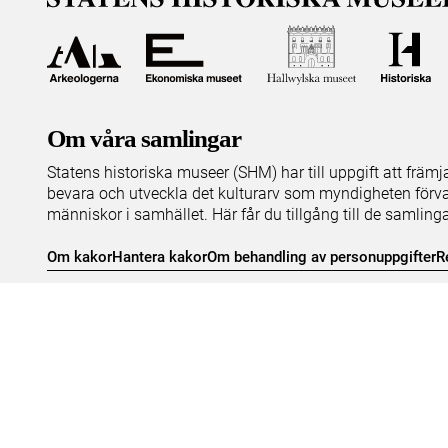
Om våra samlingar
Statens historiska museer (SHM) har till uppgift att främ
bevara och utveckla det kulturarv som myndigheten förva
människor i samhället. Här får du tillgång till de samling
Om kakor
Hantera kakor
Om behandling av personuppgifter
R
Teknisk support:
digitalcollections@shm.se