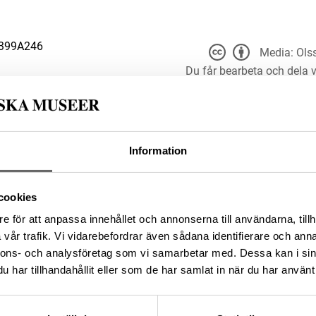
399A246
Media: Ols
Du får bearbeta och dela v
du anger
t för alla ändamål, även
er upphovsperson och licensgivare.
 4.0
Information
FBDDF954-3996-4BD3-8866-
cookies
e för att anpassa innehållet och annonserna till användarna, tillh
da enligt licensen CC0.
vår trafik. Vi vidarebefordrar även sådana identifierare och anna
nnons- och analysföretag som vi samarbetar med. Dessa kan i sin
har tillhandahållit eller som de har samlat in när du har använt 