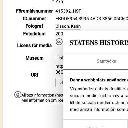
Yxa
Föremålsnummer
415392_HST
ID‑nummer
FBDDF954-3996-4BD3-8866-06C6C
Fotograf
Olsson, Karin
Fotodatum
2006-08-22
Du får bearbeta och dela verke
Licens för media
kommersiella, så länge du ang
CC BY 4.0 International CC BY
Historiska museet
Museum
Samtycke
https://samlingar.shm.se/media/
06C6C399A246
URI
Denna webbplats använder 
Kopiera URI
Vi använder enhetsidentifierar
All textinformation (metadata) på denna sida är fri att använ
sociala medier och analysera 
Mer information om licenser hos Statens historiska museer.
till de sociala medier och a
med annan information som du 
Samtyckesval