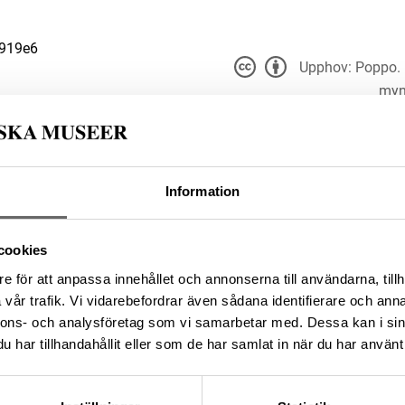
7919e6
Upphov: Poppo. 
myn
Du får bearbeta och dela v
t för alla ändamål, även
er upphovsperson och licensgivare.
du anger
 4.0
kabinettet
Information
024c858-e299-425f-bd93-
cookies
e för att anpassa innehållet och annonserna till användarna, tillh
da enligt licensen CC0.
vår trafik. Vi vidarebefordrar även sådana identifierare och anna
nnons- och analysföretag som vi samarbetar med. Dessa kan i sin
har tillhandahållit eller som de har samlat in när du har använt 