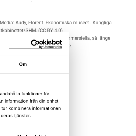
Media: Audy, Florent. Ekonomiska museet - Kungliga
tkabinettet/SHM, (CC BY 4.0)
erket för alla ändamål, även kommersiella, så länge
 upphovsperson och licensgivare.
Om
LADDA NER MEDIA
andahålla funktioner för
n information från din enhet
 tur kombinera informationen
deras tjänster.