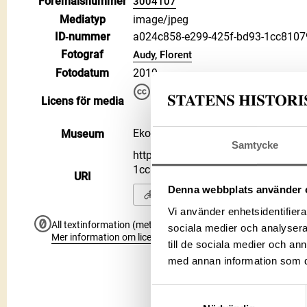
Föremålsnummer
3004107
Mediatyp
image/jpeg
ID‑nummer
a024c858-e299-425f-bd93-1cc810
Fotograf
Audy, Florent
Fotodatum
2019
Du får bearbeta och dela verke
Licens för media
kommersiella, så länge du ang
CC BY 4.0 International CC BY
Ekonomiska museet - Kungliga mynt
Museum
Samtycke
https://samlingar.shm.se/media/a
1cc8107919e6
URI
Denna webbplats använder 
Kopiera URI
Vi använder enhetsidentifierar
All textinformation (metadata) på denna sida är fri att använ
sociala medier och analysera 
Mer information om licenser hos Statens historiska museer.
till de sociala medier och a
med annan information som du 
Samtyckesval