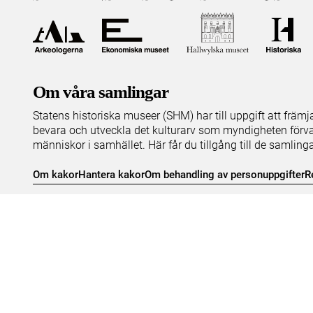
Om våra samlingar
Statens historiska museer (SHM) har till uppgift att främ
bevara och utveckla det kulturarv som myndigheten förva
människor i samhället. Här får du tillgång till de samling
Om kakor
Hantera kakor
Om behandling av personuppgifter
R
Teknisk support:
digitalcollections@shm.se