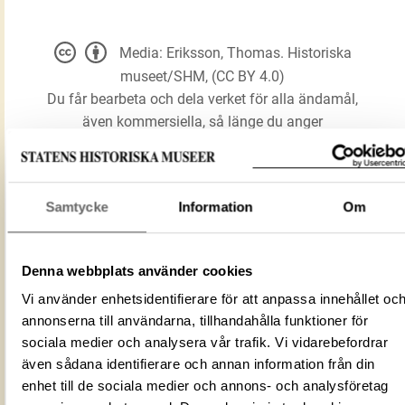
Media: Eriksson, Thomas. Historiska
museet/SHM, (CC BY 4.0)
Du får bearbeta och dela verket för alla ändamål,
även kommersiella, så länge du anger
upphovsperson och licensgivare.
LADDA NER MEDIA
Samtycke
Information
Om
Denna webbplats använder cookies
Kittel
Förmålsbenämning
Vi använder enhetsidentifierare för att anpassa innehållet oc
Kärl
annonserna till användarna, tillhandahålla funktioner för
Föremålsnummer
120497_HST
sociala medier och analysera vår trafik. Vi vidarebefordrar
Mediatyp
image/jpeg
även sådana identifierare och annan information från din
enhet till de sociala medier och annons- och analysföretag
ID‑nummer
a387f1f8-7ec4-4c36-90c9-a2e7be9eb1