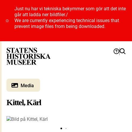
Just nu har vi tekniska bekymmer som gör att det inte
går att ladda ner bildfiler.
/
We are currently experiencing technical issues that
prevent image files from being downloaded.
Media
Kittel, Kärl