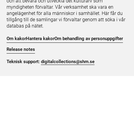
och att bevara och utveckla det kulturarv som
myndigheten förvaltar. Vår verksamhet ska vara en
angelägenhet för alla människor i samhället. Här får du
tillgång till de samlingar vi förvaltar genom att söka i vår
databas på nätet.
Om kakor
Hantera kakor
Om behandling av personuppgifter
Release notes
Teknisk support:
digitalcollections@shm.se