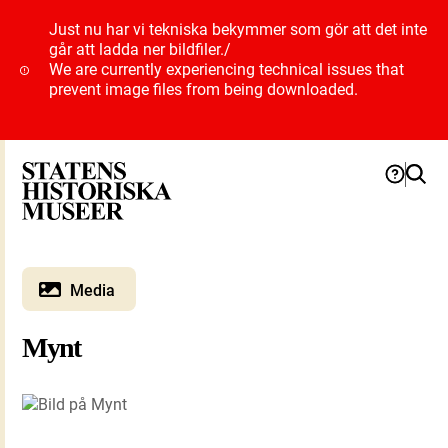
Just nu har vi tekniska bekymmer som gör att det inte
går att ladda ner bildfiler.
/
We are currently experiencing technical issues that
prevent image files from being downloaded.
Media
Mynt