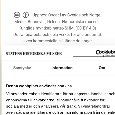
Upphov: Oscar I av Sverige och Norge.
Media: Bonnevier, Helena. Ekonomiska museet -
Kungliga myntkabinettet/SHM, (CC BY 4.0)
Du får bearbeta och dela verket för alla ändamål,
även kommersiella, så länge du anger
upphovsperson och licensgivare.
LADDA NER MEDIA
Samtycke
Information
Om
Denna webbplats använder cookies
Förmålsbenämning
Mynt
Föremålsnummer
117414_KMK
Vi använder enhetsidentifierare för att anpassa innehållet oc
annonserna till användarna, tillhandahålla funktioner för
Mediatyp
image/jpeg
sociala medier och analysera vår trafik. Vi vidarebefordrar
ID‑nummer
ad331157-0f28-4743-bf0e-28cf66b989
även sådana identifierare och annan information från din enh
Alternativt ID
DIG 62381