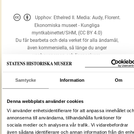
Upphov: Ethelred II. Media: Audy, Florent.
Ekonomiska museet - Kungliga
myntkabinettet/SHM, (CC BY 4.0)
Du får bearbeta och dela verket för alla ändamål,
även kommersiella, så länge du anger
upphovsperson och licensgivare.
LADDA NER MEDIA
Samtycke
Information
Om
Denna webbplats använder cookies
Mynt
Förmålsbenämning
Long Cross typ
Vi använder enhetsidentifierare för att anpassa innehållet oc
annonserna till användarna, tillhandahålla funktioner för
Föremålsnummer
3004067
sociala medier och analysera vår trafik. Vi vidarebefordrar
Mediatyp
image/jpeg
även sådana identifierare och annan information från din enh