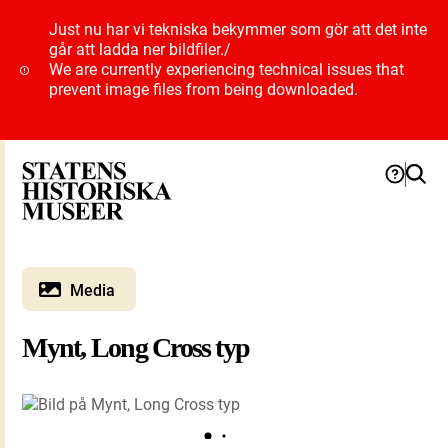
Just nu har vi tekniska bekymmer som gör att det inte
går att ladda ner bildfiler.
/
We are currently experiencing technical issues that
prevent image files from being downloaded.
Media
Mynt, Long Cross typ