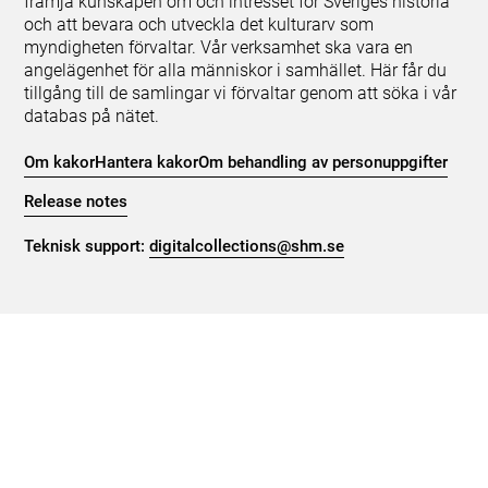
främja kunskapen om och intresset för Sveriges historia
och att bevara och utveckla det kulturarv som
myndigheten förvaltar. Vår verksamhet ska vara en
angelägenhet för alla människor i samhället. Här får du
tillgång till de samlingar vi förvaltar genom att söka i vår
databas på nätet.
Om kakor
Hantera kakor
Om behandling av personuppgifter
Release notes
Teknisk support:
digitalcollections@shm.se