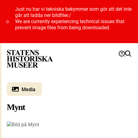
Just nu har vi tekniska bekymmer som gör att det inte
går att ladda ner bildfiler.
/
We are currently experiencing technical issues that
prevent image files from being downloaded.
Media
Mynt