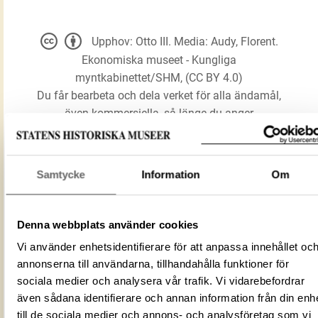
Upphov: Otto III. Media: Audy, Florent.
Ekonomiska museet - Kungliga
myntkabinettet/SHM, (CC BY 4.0)
Du får bearbeta och dela verket för alla ändamål,
även kommersiella, så länge du anger
upphovsperson och licensgivare.
Samtycke
Information
Om
LADDA NER MEDIA
Denna webbplats använder cookies
Förmålsbenämning
Mynt
Vi använder enhetsidentifierare för att anpassa innehållet oc
Föremålsnummer
3004128
annonserna till användarna, tillhandahålla funktioner för
Mediatyp
image/jpeg
sociala medier och analysera vår trafik. Vi vidarebefordrar
ID‑nummer
c32b264c-75d4-480b-a5d1-28d1c2138
även sådana identifierare och annan information från din enh
Fotograf
Audy, Florent
till de sociala medier och annons- och analysföretag som vi