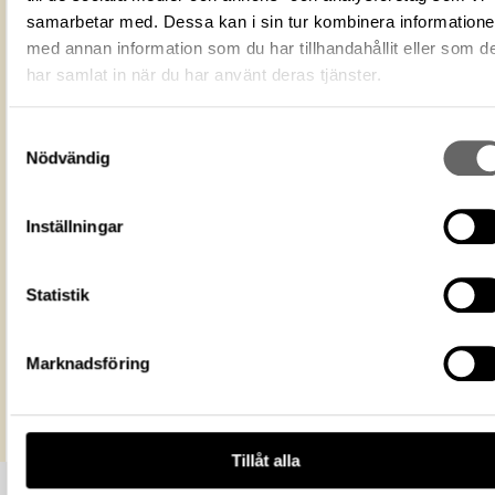
samarbetar med. Dessa kan i sin tur kombinera information
Fotodatum
2019
med annan information som du har tillhandahållit eller som d
Du får bearbeta och dela verket för
ändamål, även kommersiella, så l
har samlat in när du har använt deras tjänster.
Licens för media
du anger upphovsperson och
licensgivare. CC BY 4.0 Internatio
CC BY 4.0
Samtyckesval
Ekonomiska museet - Kungliga
Nödvändig
Museum
myntkabinettet
https://samlingar.shm.se/media/c32b2
Inställningar
75d4-480b-a5d1-28d1c2138210
URI
Kopiera URI
Statistik
All textinformation (metadata) på denna sida är fri att använda e
licensen CC0.
Marknadsföring
Mer information om licenser hos Statens historiska museer.
Tillåt alla