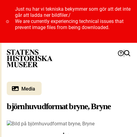
Just nu har vi tekniska bekymmer som gör att det inte
går att ladda ner bildfiler.
/
We are currently experiencing technical issues that
prevent image files from being downloaded.
Media
björnhuvudformat bryne, Bryne