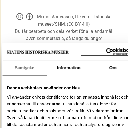
Media: Andersson, Helena. Historiska
museet/SHM, (CC BY 4.0)
Du får bearbeta och dela verket för alla ändamål,
även kommersiella, så länge du anger
upphovsperson och licensgivare.
LADDA NER MEDIA
Samtycke
Information
Om
Denna webbplats använder cookies
björnhuvudformat bryne
Förmålsbenämning
Vi använder enhetsidentifierare för att anpassa innehållet oc
Bryne
annonserna till användarna, tillhandahålla funktioner för
Föremålsnummer
95225_HST
sociala medier och analysera vår trafik. Vi vidarebefordrar
Mediatyp
image/jpeg
även sådana identifierare och annan information från din enh
ID‑nummer
cbcb61d0-31a9-4f6f-8583-f28cf01bf35
till de sociala medier och annons- och analysföretag som vi