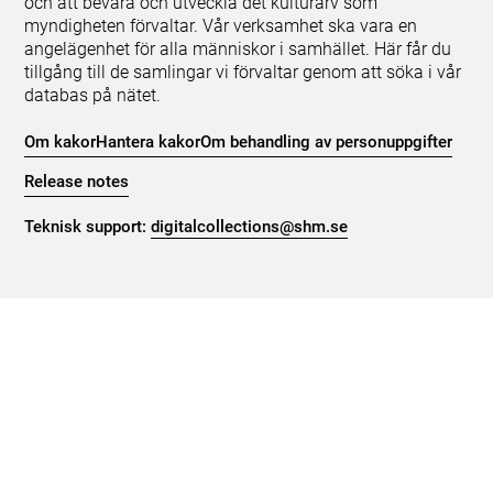
och att bevara och utveckla det kulturarv som
myndigheten förvaltar. Vår verksamhet ska vara en
angelägenhet för alla människor i samhället. Här får du
tillgång till de samlingar vi förvaltar genom att söka i vår
databas på nätet.
Om kakor
Hantera kakor
Om behandling av personuppgifter
Release notes
Teknisk support:
digitalcollections@shm.se