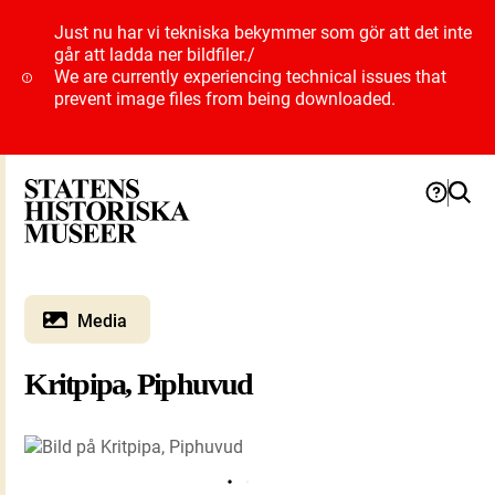
Just nu har vi tekniska bekymmer som gör att det inte
går att ladda ner bildfiler.
/
We are currently experiencing technical issues that
prevent image files from being downloaded.
Media
Kritpipa, Piphuvud