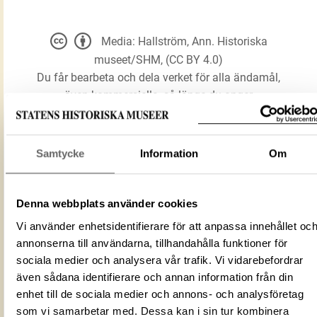
Media: Hallström, Ann. Historiska
museet/SHM, (CC BY 4.0)
Du får bearbeta och dela verket för alla ändamål,
även kommersiella, så länge du anger
upphovsperson och licensgivare.
Samtycke
Information
Om
LADDA NER MEDIA
Denna webbplats använder cookies
Kritpipa
Vi använder enhetsidentifierare för att anpassa innehållet oc
Förmålsbenämning
Piphuvud
annonserna till användarna, tillhandahålla funktioner för
sociala medier och analysera vår trafik. Vi vidarebefordrar
Föremålsnummer
1374653_HST
även sådana identifierare och annan information från din
Mediatyp
image/jpeg
enhet till de sociala medier och annons- och analysföretag
ID‑nummer
e386c8fb-2737-4cd6-ae49-2f8493ce78
som vi samarbetar med. Dessa kan i sin tur kombinera