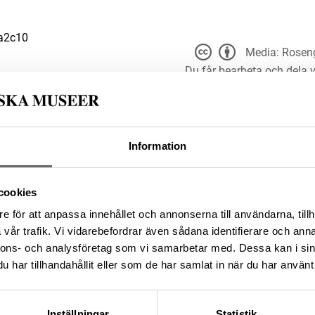
a2c10
Media: Roseng
Du får bearbeta och dela v
du anger
t för alla ändamål, även
er upphovsperson och licensgivare.
 4.0
Information
efd771-7500-4194-8df0-
cookies
e för att anpassa innehållet och annonserna till användarna, tillh
da enligt licensen CC0.
vår trafik. Vi vidarebefordrar även sådana identifierare och anna
nnons- och analysföretag som vi samarbetar med. Dessa kan i sin
har tillhandahållit eller som de har samlat in när du har använt 
Inställningar
Statistik