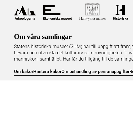
Om våra samlingar
Statens historiska museer (SHM) har till uppgift att främ
bevara och utveckla det kulturarv som myndigheten förva
människor i samhället. Här får du tillgång till de samling
Om kakor
Hantera kakor
Om behandling av personuppgifter
R
Teknisk support:
digitalcollections@shm.se