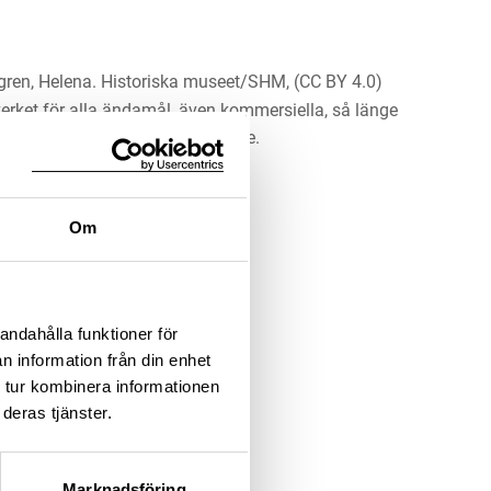
ren, Helena. Historiska museet/SHM, (CC BY 4.0)
erket för alla ändamål, även kommersiella, så länge
 upphovsperson och licensgivare.
LADDA NER MEDIA
Om
andahålla funktioner för
n information från din enhet
 tur kombinera informationen
deras tjänster.
Marknadsföring