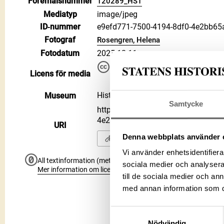
Föremålsnummer
120289_HST
Mediatyp
image/jpeg
ID‑nummer
e9efd771-7500-4194-8df0-4e2bb65
Fotograf
Rosengren, Helena
Fotodatum
2025-12-11
Du får bearbeta och dela verke
Licens för media
kommersiella, så länge du ang
CC BY 4.0 International CC BY
Historiska museet
Museum
Samtycke
https://samlingar.shm.se/media/e9
4e2bb65a2c10
URI
Denna webbplats använder 
Kopiera URI
Vi använder enhetsidentifierar
All textinformation (metadata) på denna sida är fri att använ
sociala medier och analysera 
Mer information om licenser hos Statens historiska museer.
till de sociala medier och a
med annan information som du 
Samtyckesval
Nödvändig