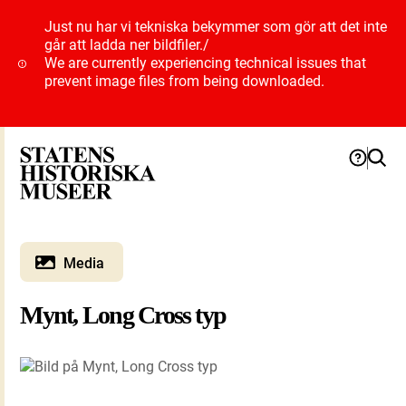
Just nu har vi tekniska bekymmer som gör att det inte
går att ladda ner bildfiler.
/
We are currently experiencing technical issues that
prevent image files from being downloaded.
Media
Mynt, Long Cross typ