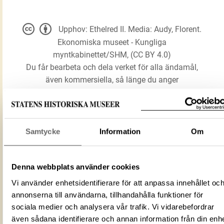
Upphov: Ethelred II. Media: Audy, Florent.
Ekonomiska museet - Kungliga
myntkabinettet/SHM, (CC BY 4.0)
Du får bearbeta och dela verket för alla ändamål,
även kommersiella, så länge du anger
upphovsperson och licensgivare.
LADDA NER MEDIA
Samtycke
Information
Om
Denna webbplats använder cookies
Mynt
Förmålsbenämning
Vi använder enhetsidentifierare för att anpassa innehållet oc
Long Cross typ
annonserna till användarna, tillhandahålla funktioner för
Föremålsnummer
3004075
sociala medier och analysera vår trafik. Vi vidarebefordrar
Mediatyp
image/jpeg
även sådana identifierare och annan information från din enh