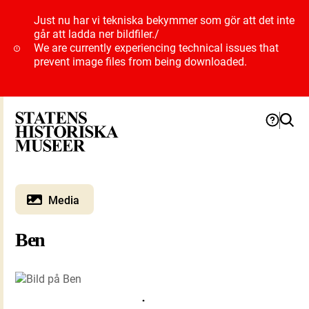
Just nu har vi tekniska bekymmer som gör att det inte
går att ladda ner bildfiler.
/
We are currently experiencing technical issues that
prevent image files from being downloaded.
Media
Ben