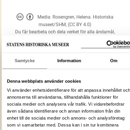
Media: Rosengren, Helena. Historiska
museet/SHM, (CC BY 4.0)
Du får bearbeta och dela verket för alla ändamål,
även kommersiella, så länge du anger
upphovsperson och licensgivare.
Samtycke
Information
Om
LADDA NER MEDIA
Denna webbplats använder cookies
Vi använder enhetsidentifierare för att anpassa innehållet oc
Förmålsbenämning
Ben
annonserna till användarna, tillhandahålla funktioner för
Föremålsnummer
260727_HST
sociala medier och analysera vår trafik. Vi vidarebefordrar
Mediatyp
image/jpeg
även sådana identifierare och annan information från din
ID‑nummer
ffa81442-166c-48c2-af7b-2e035fa2afc
enhet till de sociala medier och annons- och analysföretag
Fotograf
Rosengren, Helena
som vi samarbetar med. Dessa kan i sin tur kombinera
Fotodatum
2023-02-09