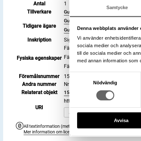
Antal
1
Samtycke
Tillverkare
(Förmedlare)
Gustaf V av Sverige
Gustaf V av Sverige
Tidigare ägare
Denna webbplats använder 
Gustaf V av Sverige
Vi använder enhetsidentifierar
Inskription
Signatur/Påskrift: Sy & Wagner
sociala medier och analysera 
Färg: Svart
till de sociala medier och a
Färg: Vit
Fysiska egenskaper
med annan information som du 
Färg: Rödlila
Samtyckesval
Föremålsnummer
1533_LRK
Nödvändig
Andra nummer
Nr 1867: 51:466:b
Relaterat objekt
1529_LRK
https://samlingar.shm.se/objec
URI
Kopiera URI
Avvisa
All textinformation (metadata) på denna sida är fri att använ
Mer information om licenser hos Statens historiska museer.