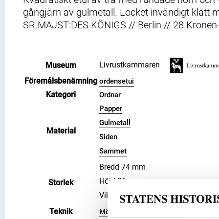
gångjärn av gulmetall. Locket invändigt klä
SR.MAJST:DES KÖNIGS // Berlin // 28.Kronen-St
Livrustkammaren
Museum
Föremålsbenämning
ordensetui
Kategori
Ordnar
Papper
Gulmetall
Material
Siden
Sammet
Bredd 74 mm
Höjd 26 mm
Storlek
Vikt 46 g
Teknik
Mönsterpressning