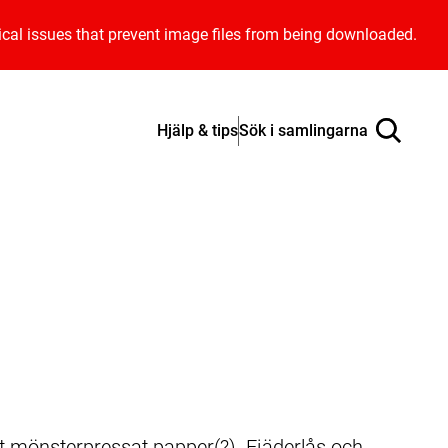
ical issues that prevent image files from being downloaded.
Hjälp & tips
Sök i samlingarna
rt mönsterpressat papper(?). Fjäderlås och