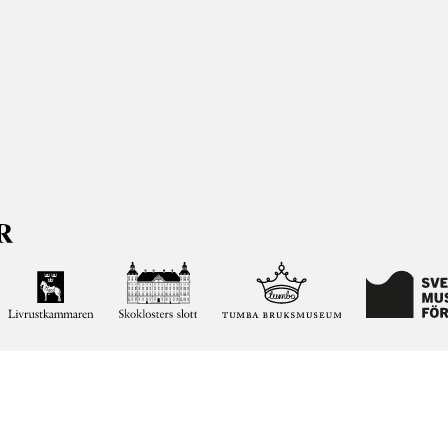
ja kunskapen om och intresset för Sveriges historia och att
ltar. Vår verksamhet ska vara en angelägenhet för alla