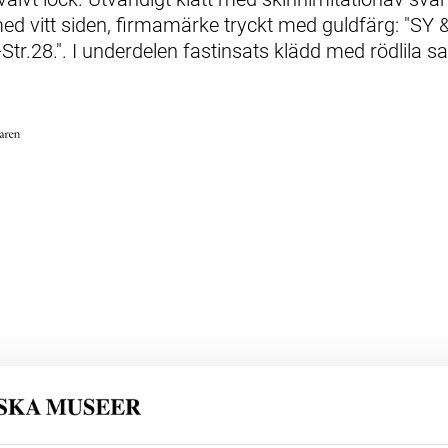
tt med vitt siden, firmamärke tryckt med guldfärg:
r.28.". I underdelen fastinsats klädd med rödlila s