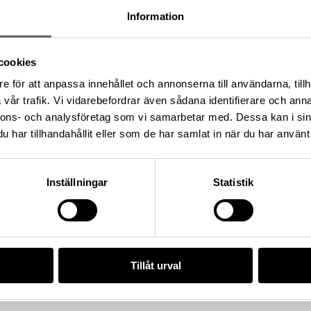
Information
cookies
e för att anpassa innehållet och annonserna till användarna, tillh
vår trafik. Vi vidarebefordrar även sådana identifierare och anna
nnons- och analysföretag som vi samarbetar med. Dessa kan i sin
har tillhandahållit eller som de har samlat in när du har använt 
Inställningar
Statistik
t/00F6B1D6-63D0-46FE-A933-0138BE7E99FF
Tillåt urval
da enligt licensen CC0.