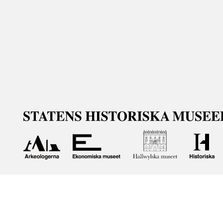
Om våra samlingar
Statens historiska museer (SHM) har till uppgift att främ
bevara och utveckla det kulturarv som myndigheten förva