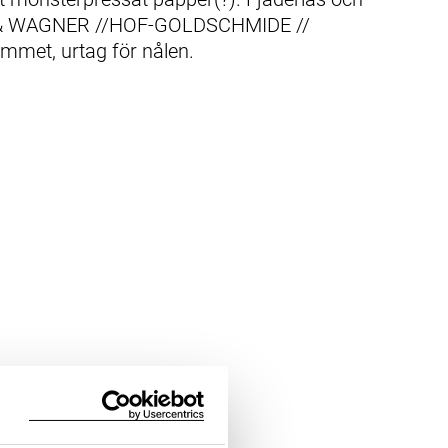
 "SY & WAGNER //HOF-GOLDSCHMIDE //
ammet, urtag för nålen.