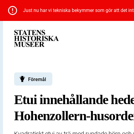
Just nu har vi tekniska bekymmer som gör att det inte 
Föremål
Etui innehållande heder
Hohenzollern-husorden
Kvadratiskt etui av trä med rundade hörn och 