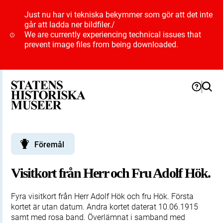
Just nu har vi tekniska bekymmer som gör att det inte
går att ladda ner bildfiler.
/
We are currently experiencing technical issues that
prevent image files from being downloaded.
Föremål
Visitkort från Herr och Fru Adolf Hök.
Fyra visitkort från Herr Adolf Hök och fru Hök. Första
kortet är utan datum. Andra kortet daterat 10.06.1915
samt med rosa band. Överlämnat i samband med