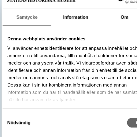
Hallwylska museet
Museum
Samtycke
Information
Om
Föremålsbenämning
Visitkort
Visitkort
Kategori
Denna webbplats använder cookies
64. LXIV Arkiv
Vi använder enhetsidentifierare för att anpassa innehållet oc
1915 – 1919
Datering
1915 - 1919
annonserna till användarna, tillhandahålla funktioner för socia
medier och analysera vår trafik. Vi vidarebefordrar även såd
Tidigare ägare
Hök, Adolph Fredrik
identifierare och annan information från din enhet till de socia
Föremålsnummer
LXIV:I:L.b.c.433._HWY
medier och annons- och analysföretag som vi samarbetar m
Klädd till middag (2023-10-13 – 2024-
Utställningar
Dessa kan i sin tur kombinera informationen med annan
28), Hallwylska museet
information som du har tillhandahållit eller som de har samlat
https://samlingar.shm.se/object/0D9
9D6E-49CD-80CA-95BAD9138211
när du har använt deras tjänster.
URI
Kopiera URI
Samtyckesval
Nödvändig
All textinformation (metadata) på denna sida är fri att använda e
licensen CC0.
Mer information om licenser hos Statens historiska museer.