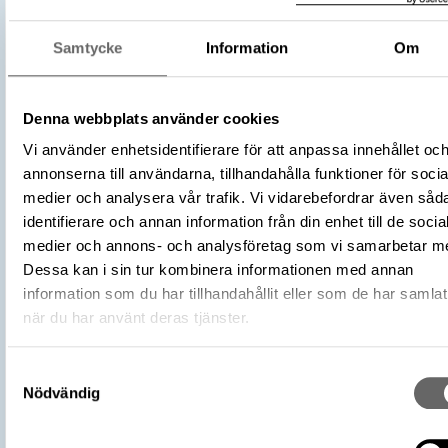
Föremålsbenämning
Tofs
Kategori
Mössor
Samtycke
Information
Om
Material
Metalltråd
Längd 68 mm
Storlek
Denna webbplats använder cookies
Vikt 4 g
Vi använder enhetsidentifierare för att anpassa innehållet oc
Antal
1
annonserna till användarna, tillhandahålla funktioner för socia
1939
Datering
medier och analysera vår trafik. Vi vidarebefordrar även såd
1939 cirka
identifierare och annan information från din enhet till de socia
Sibylla av Sachsen-Coburg-Gotha
Tidigare ägare
medier och annons- och analysföretag som vi samarbetar m
Sibylla av Sachsen-Coburg-Gotha
Dessa kan i sin tur kombinera informationen med annan
Färg: Vit
information som du har tillhandahållit eller som de har samlat
Fysiska egenskaper
Färg: gråvit
när du har använt deras tjänster.
Föremålsnummer
11706_LRK
Samtyckesval
Andra nummer
Nr 1867: 73:5:14
Nödvändig
Samhör med:
(Samhörand
11691_LRK
nr 11691-11699.)