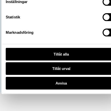
Samhör med:
11692_LRK
Inställningar
Samhör med:
11693_LRK
Relaterat objekt
Samhör med:
11694_LRK
Statistik
Samhör med:
11695_LRK
+ Visa 5 till
Marknadsföring
https://samlingar.shm.se/object/242
72F6-4355-B973-8F6868030362
URI
Kopiera URI
Tillåt alla
All textinformation (metadata) på denna sida är fri att använda e
licensen CC0.
Tillåt urval
Mer information om licenser hos Statens historiska museer.
Avvisa