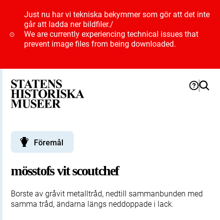
Just nu har vi tekniska bekymmer som gör att det inte
går att ladda ner bildfiler.
/
We are currently experiencing technical issues that
prevent image files from being downloaded.
Föremål
mösstofs vit scoutchef
Borste av gråvit metalltråd, nedtill sammanbunden med
samma tråd, ändarna längs neddoppade i lack.