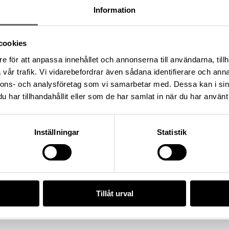
Information
cookies
e för att anpassa innehållet och annonserna till användarna, tillh
vår trafik. Vi vidarebefordrar även sådana identifierare och anna
nnons- och analysföretag som vi samarbetar med. Dessa kan i sin
har tillhandahållit eller som de har samlat in när du har använt 
n: Kiruna kommun, Landskap:
Inställningar
Statistik
/251FE160-4588-46F6-A24B-
Tillåt urval
da enligt licensen CC0.