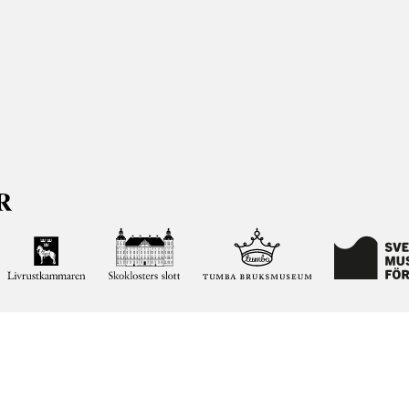
ja kunskapen om och intresset för Sveriges historia och att
ltar. Vår verksamhet ska vara en angelägenhet för alla
ar vi förvaltar genom att söka i vår databas på nätet.