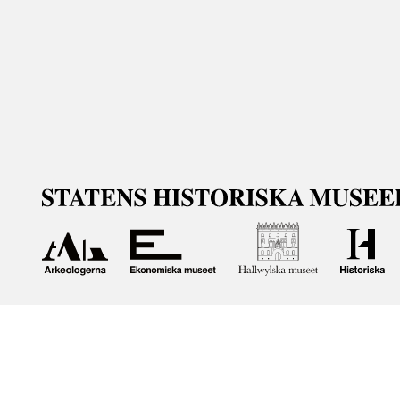
Om våra samlingar
Statens historiska museer (SHM) har till uppgift att främ
bevara och utveckla det kulturarv som myndigheten förva
människor i samhället. Här får du tillgång till de samling