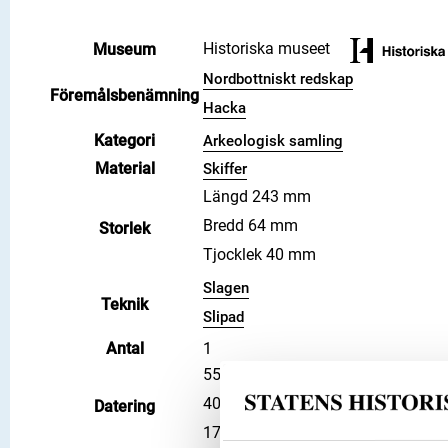
Historiska museet
Museum
Nordbottniskt redskap
Föremålsbenämning
Hacka
Kategori
Arkeologisk samling
Material
Skiffer
Längd 243 mm
Bredd 64 mm
Storlek
Tjocklek 40 mm
Slagen
Teknik
Slipad
Antal
1
5500 f.Kr. – 4000 f.Kr.
4000 f.Kr. – 1700 f.Kr.
Datering
1700 f.Kr. – 1100 f.Kr.