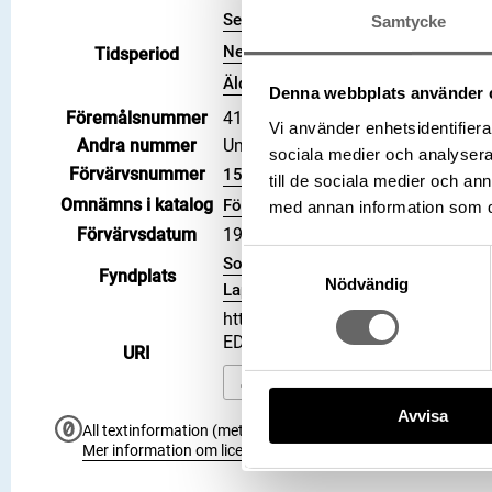
Senmesolitikum
Samtycke
Neolitikum
Tidsperiod
Äldre bronsålder
Denna webbplats använder 
Föremålsnummer
415720_HST
Vi använder enhetsidentifierar
Andra nummer
Undernummer: 1
sociala medier och analysera 
Förvärvsnummer
15467
till de sociala medier och a
Omnämns i katalog
Förvärv: 15467 på Catview
med annan information som du 
Förvärvsdatum
1915
Samtyckesval
Socken: Karesuando socken, Kommu
Fyndplats
Nödvändig
Lappland, Land: Sverige
https://samlingar.shm.se/object
ED900EE8AED5
URI
Kopiera URI
Avvisa
All textinformation (metadata) på denna sida är fri att använ
Mer information om licenser hos Statens historiska museer.