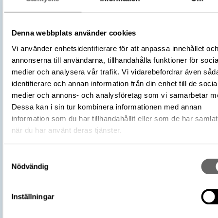
Material
Ben obränt
Storlek
Vikt 119 g
Denna webbplats använder cookies
Datering
900 f.Kr. – 700 f.Kr.
Vi använder enhetsidentifierare för att anpassa innehållet oc
Tidsperiod
Bronsålder period V
annonserna till användarna, tillhandahålla funktioner för socia
Föremålsnummer
612594_HST
medier och analysera vår trafik. Vi vidarebefordrar även såd
Osteologisk
(Människa)
Homo sapiens
identifierare och annan information från din enhet till de socia
artbedömning
medier och annons- och analysföretag som vi samarbetar m
Osteologisk
Scapula (Skulderblad)
Dessa kan i sin tur kombinera informationen med annan
benslagsbedömning
information som du har tillhandahållit eller som de har samlat
Förvärvsnummer
24965
när du har använt deras tjänster.
Omnämns i katalog
Förvärv: 24965 på Catview
Förvärvsdatum
1953
Samtyckesval
Plats: Granhammar, Fornlämning:
Nödvändig
L2014:5336, Socken: Västra Ryd socke
Fyndplats
Kommun: Upplands-Bro kommun, Lands
Inställningar
Uppland, Land: Sverige
Arkeologisk kontext
Lösfynd