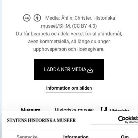
Media: Åhlin, Christer. Historiska
museet/SHM, (CC BY 4.0)
Du får bearbeta och dela verket för alla ändamål,
även kommersiella, så länge du anger
upphovsperson och licensgivare.
LADDA NER MEDIA
Information om bilden
Historiska museet
Museum
Föremålsbenämning
Ben
Osteologisk samling
Kategori
Arkeologisk samling
Samtycke
Information
Om