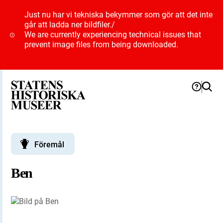
Just nu har vi tekniska bekymmer som gör att det inte
går att ladda ner bildfiler.
/
We are currently experiencing technical issues that
prevent image files from being downloaded.
Föremål
Ben