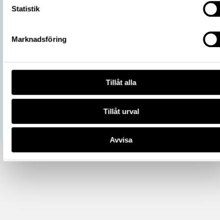
Kontextnamn
Granhammarsmannen
Statistik
Undersökare
Holmqvist, Wilhelm
https://samlingar.shm.se/object/25E
Marknadsföring
1E72-473B-9DFE-190C6681FFE5
URI
Kopiera URI
All textinformation (metadata) på denna sida är fri att använda e
Tillåt alla
licensen CC0.
Mer information om licenser hos Statens historiska museer.
Tillåt urval
Avvisa