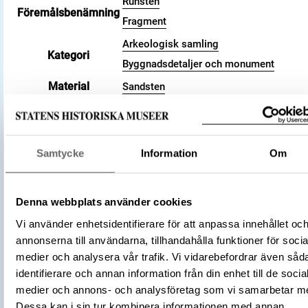
Runsten
Föremålsbenämning
Fragment
Arkeologisk samling
Kategori
Byggnadsdetaljer och monument
Material
Sandsten
Antal fragment
1
Datering
400 – 1100
Tidsperiod
Yngre järnålder
Samtycke
Information
Om
Inskription
Runor
Föremålsnummer
44421_HST
Andra nummer
Undernummer: 5
Denna webbplats använder cookies
Förvärvsnummer
29563
Vi använder enhetsidentifierare för att anpassa innehållet oc
Omnämns i katalog
Förvärv: 29563 på Catview
annonserna till användarna, tillhandahålla funktioner för socia
Förvärvsdatum
1972
medier och analysera vår trafik. Vi vidarebefordrar även såd
Plats: Össeby-Garns kyrkoruin, Fornlämn
identifierare och annan information från din enhet till de socia
L2014:3449, Socken: Össeby-Garn sock
medier och annons- och analysföretag som vi samarbetar m
Fyndplats
Kommun: Vallentuna kommun, Landskap
Dessa kan i sin tur kombinera informationen med annan