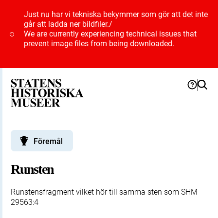
Just nu har vi tekniska bekymmer som gör att det inte
går att ladda ner bildfiler.
/
We are currently experiencing technical issues that
prevent image files from being downloaded.
Föremål
Runsten
Runstensfragment vilket hör till samma sten som SHM
29563:4