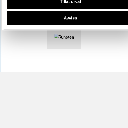
Tillåt urval
All textinformation (metadata) på denna sida är fri att använda e
licensen CC0.
Mer information om licenser hos Statens historiska museer.
Avvisa