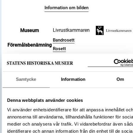
Information om bilden
Livrustkammaren
Museum
Bandrosett
Föremålsbenämning
Rosett
Kategori
Övrig hästutrustning
Siden
Lin
Samtycke
Information
Om
Silverlan
Material
Silver
Denna webbplats använder cookies
Guldlan
Vi använder enhetsidentifierare för att anpassa innehållet oc
+ Visa 2 till
annonserna till användarna, tillhandahålla funktioner för socia
Bredd 42 mm (band)
medier och analysera vår trafik. Vi vidarebefordrar även såd
Diameter 110 mm
Storlek
identifierare och annan information från din enhet till de socia