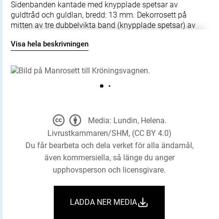
Sidenbanden kantade med knypplade spetsar av
guldtråd och guldlan, bredd: 13 mm. Dekorrosett på
mitten av tre dubbelvikta band (knypplade spetsar) av
silvertråd och silverlan, bredd: 40 mm. I mitten en knapp
Visa hela beskrivningen
klädd med tyg av silverlan och silke med ett
sicksackmönster, diameter: 18 mm. Knappen omgiven av
en franskant av guldtråd och guldlan, något ihoptryckt,
bredd: 15 mm. På baksidan en rund bottenplatta, troligen
av skinn, klädd med blå siden. Plattan mäter i diameter:
47 mm. I mitten två knytband av blå textil, bredd: 23 mm.
Media: Lundin, Helena.
Livrustkammaren/SHM, (CC BY 4.0)
Du får bearbeta och dela verket för alla ändamål,
även kommersiella, så länge du anger
upphovsperson och licensgivare.
LADDA NER MEDIA