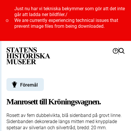
Just nu har vi tekniska bekymmer som gör att det inte
går att ladda ner bildfiler.
/
We are currently experiencing technical issues that
prevent image files from being downloaded.
Föremål
Manrosett till Kröningsvagnen.
Rosett av fem dubbelvikta, blå sidenband på grovt linne.
Sidenbanden dekorerade längs mitten med knypplade
spetsar av silverlan och silvertråd, bredd: 20 mm.