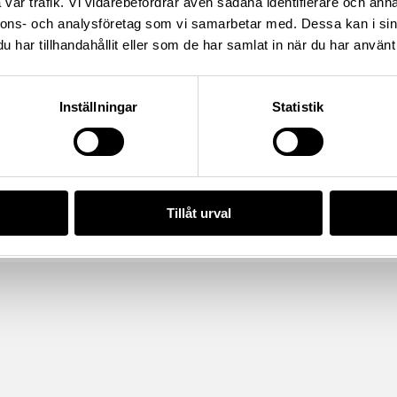
vår trafik. Vi vidarebefordrar även sådana identifierare och anna
/724382E2-7871-48DB-841A-
nnons- och analysföretag som vi samarbetar med. Dessa kan i sin
har tillhandahållit eller som de har samlat in när du har använt 
da enligt licensen CC0.
Inställningar
Statistik
Tillåt urval