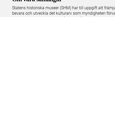
Statens historiska museer (SHM) har till uppgift att främ
bevara och utveckla det kulturarv som myndigheten förva
människor i samhället. Här får du tillgång till de samling
Om kakor
Hantera kakor
Om behandling av personuppgifter
R
Teknisk support:
digitalcollections@shm.se