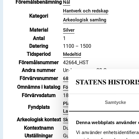
Föremålsbenämning
Nål
Hantverk och redskap
Kategori
Arkeologisk samling
Material
Silver
Antal
1
Datering
1100 – 1500
Tidsperiod
Medeltid
Föremålsnummer
42664_HST
Andra nummer
Undernummer: 38:C
Förvärvsnummer
6849
Omnämns i katalog
Förvärv: 6849 på Catview
Förvärvsdatum
1881
Samtycke
Plats: Dune, Socken: Dalhem sock
Fyndplats
Landskap: Gotland, Land: Sverige
Arkeologisk kontext
Skattfynd
Denna webbplats använder 
Kontextnamn
Duneskatten
Vi använder enhetsidentifierar
Utställningar
Guldrummet (start 1994-10-01), Hi