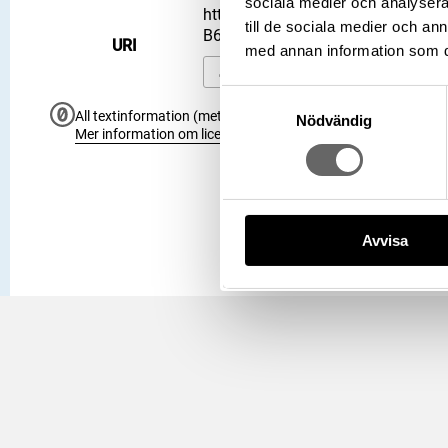
sociala medier och analysera 
https://samlingar.shm.se/object
till de sociala medier och a
B61D036BB59D
URI
med annan information som du 
Kopiera URI
Samtyckesval
All textinformation (metadata) på denna sida är fri att använ
Nödvändig
Mer information om licenser hos Statens historiska museer.
Avvisa