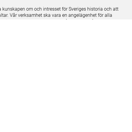
ja kunskapen om och intresset för Sveriges historia och att
ltar. Vår verksamhet ska vara en angelägenhet för alla
ar vi förvaltar genom att söka i vår databas på nätet.
elease notes