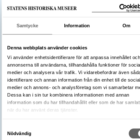
Runsten
Föremålsbenämning
Fragment
Byggnadsdetaljer och monument
Kategori
Samtycke
Information
Om
Arkeologisk samling
Material
Kalksten
Antal
1
Denna webbplats använder cookies
Datering
1100 – 1250
Vi använder enhetsidentifierare för att anpassa innehållet oc
Tidsperiod
Tidig medeltid
annonserna till användarna, tillhandahålla funktioner för socia
Inskription
Runor
medier och analysera vår trafik. Vi vidarebefordrar även såd
Föremålsnummer
1086386_HST
identifierare och annan information från din enhet till de socia
Andra nummer
Undernummer: 32
medier och annons- och analysföretag som vi samarbetar m
Dessa kan i sin tur kombinera informationen med annan
Förvärvsnummer
25339
information som du har tillhandahållit eller som de har samlat
Omnämns i katalog
Förvärv: 25339 på Catview
när du har använt deras tjänster.
Förvärvsdatum
1955
Plats: Köpings kyrka, Socken: Köping s
Samtyckesval
Fyndplats
Kommun: Borgholm kommun, Landskap
Nödvändig
Öland, Land: Sverige