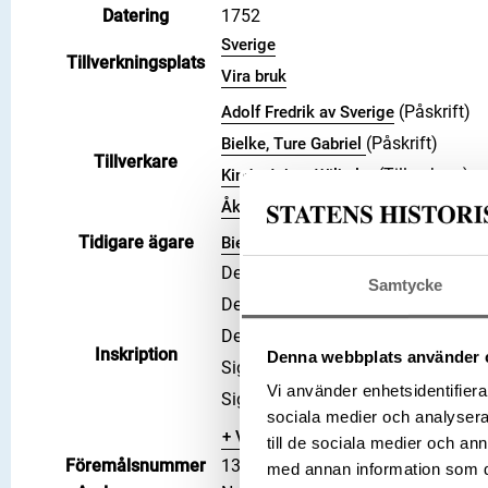
Datering
1752
Sverige
Tillverkningsplats
Vira bruk
(Påskrift)
Adolf Fredrik av Sverige
(Påskrift)
Bielke, Ture Gabriel
Tillverkare
(Tillverkare)
Kindt, Johan Wilhelm
(Tillverkare)
Åkerman, Nils
Tidigare ägare
Bielke, Ture Gabriel
Dekor: runkalender
Samtycke
Dekor: Bielke-vapen på kors, orden
Dekor: namnchiffer A F krönt
Inskription
Denna webbplats använder 
Signatur/Påskrift: PROBANTUR 
Vi använder enhetsidentifierar
Signatur/Påskrift: Å
sociala medier och analysera 
+ Visa 4 till
till de sociala medier och a
Föremålsnummer
13523_LRK
med annan information som du 