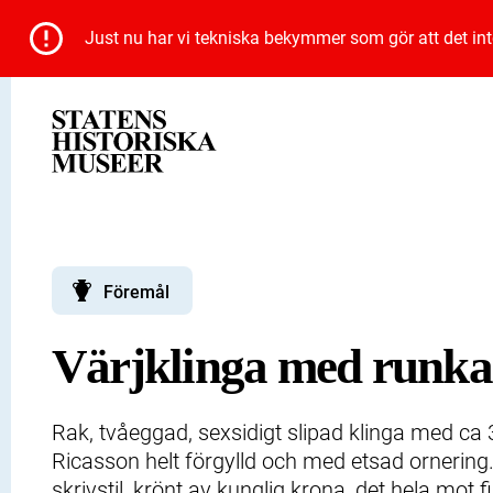
Just nu har vi tekniska bekymmer som gör att det inte 
Föremål
Värjklinga med runka
Rak, tvåeggad, sexsidigt slipad klinga med ca 
Ricasson helt förgylld och med etsad ornerin
skrivstil, krönt av kunglig krona, det hela mot