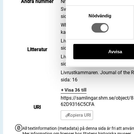
Andra nummer
Nr 1867: 15:147
Samtyckesval
Svenska kalenderklingor från 1700-t
Nödvändig
sida: 16
White arms of the Royal Armoury. E
katalog: 43
Livrustkammaren. Journal of the R
sida: 16
Litteratur
Avvisa
Livrustkammaren. Journal of the R
sida: 16
Livrustkammaren. Journal of the R
sida: 16
+ Visa 36 till
https://samlingar.shm.se/object
62D9316C5CFA
URI
Kopiera URI
All textinformation (metadata) på denna sida är fri att använ
Mer information om licenser hos Statens historiska museer.