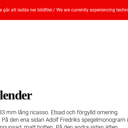
går att ladda ner bildfiler.
/
We are currently experiencing techn
lender
33 mm lång ricasso. Etsad och förgylld ornering.
g. På den ena sidan Adolf Fredriks spegelmonogram i
 finpunsad, matt botten. På den andra sidan ätten