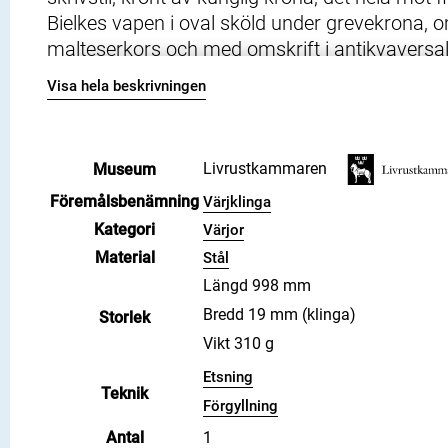
Bielkes vapen i oval sköld under grevekrona, o
malteserkors och med omskrift i antikvaver
valspråk för greve Ture Gabriel Bielke, RoKa
Visa hela beskrivningen
På ricassons ena smala sida med antikvavers
vardera av klingans båda sidor i övrigt sex gru
och helgdagstecken, varje grupp inleds med e
Livrustkammaren
Museum
tvärstreckad bård (förlaga se litt.). På samma
Föremålsbenämning
ett märke liknande ett grovt: "Å". Litteratur: Hi
Värjklinga
tidskr. Livrustkammaren V, sid. 45, fig. 1 b-6
Kategori
Värjor
29, fig.85. (Kort och tydelig underwisning hur
Material
Stål
Nordström L., White arms of the Royal Armour
Längd 998 mm
Bredd 19 mm (klinga)
Storlek
Vikt 310 g
Etsning
Teknik
Förgyllning
Antal
1