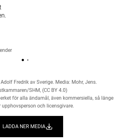
t
en,
or.
n-
et
t,
Adolf Fredrik av Sverige. Media: Mohr, Jens.
ustkammaren/SHM, (CC BY 4.0)
erket för alla ändamål, även kommersiella, så länge
 upphovsperson och licensgivare.
LADDA NER MEDIA