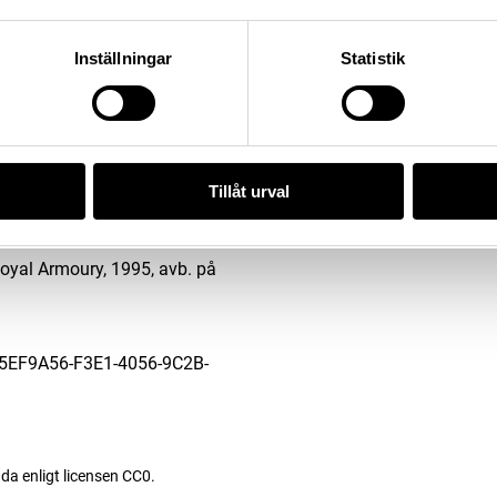
alets mitt, Hirsjärvi, avb. på
Inställningar
Statistik
x. A, B, Nordström, 1984,
oyal Armoury, 1998, avb. på
Tillåt urval
oyal Armoury, 1997, avb. på
oyal Armoury, 1995, avb. på
/85EF9A56-F3E1-4056-9C2B-
da enligt licensen CC0.