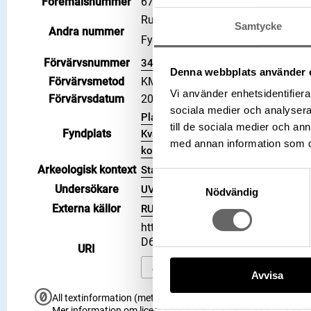
Föremålsnummer
67680_HST
Runsignum: U NOR1998;27B
Samtycke
Andra nummer
Fyndnummer: 9207
Förvärvsnummer
34821
Denna webbplats använder 
Förvärvsmetod
KML
Vi använder enhetsidentifierar
Förvärvsdatum
2007
sociala medier och analysera 
Plats: Kvarteret Kransen, Fornlämni
till de sociala medier och a
Fyndplats
Kvarteret Kransen 3, Socken: Uppsa
med annan information som du 
kommun, Landskap: Uppland, Land: 
Arkeologisk kontext
Stadslager
Samtyckesval
Undersökare
UV
Nödvändig
Externa källor
RUNOR
https://samlingar.shm.se/object
D639CCB71ECB
URI
Kopiera URI
Avvisa
All textinformation (metadata) på denna sida är fri att använ
Mer information om licenser hos Statens historiska museer.