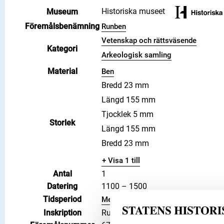
Historiska museet
Museum
Föremålsbenämning
Runben
Vetenskap och rättsväsende
Kategori
Arkeologisk samling
Material
Ben
Bredd 23 mm
Längd 155 mm
Tjocklek 5 mm
Storlek
Längd 155 mm
Bredd 23 mm
+ Visa 1 till
Antal
1
Datering
1100 – 1500
Tidsperiod
Medeltid
Inskription
Runor