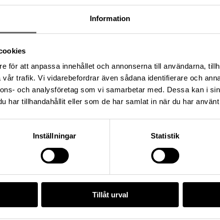
Information
cookies
e för att anpassa innehållet och annonserna till användarna, tillh
vår trafik. Vi vidarebefordrar även sådana identifierare och anna
ng: L1941:2293, Fastighet:
nnons- och analysföretag som vi samarbetar med. Dessa kan i sin
la socken, Kommun: Uppsala
har tillhandahållit eller som de har samlat in när du har använt 
Sverige
Inställningar
Statistik
/8D5FE8C1-1E14-468B-AE7A-
Tillåt urval
da enligt licensen CC0.