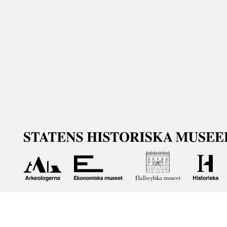
Om våra samlingar
Statens historiska museer (SHM) har till uppgift att främ