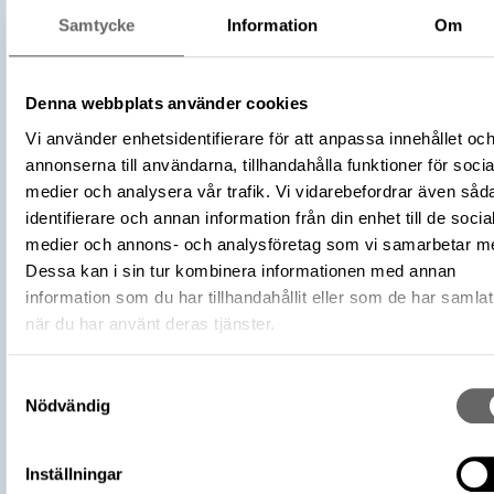
Skulptur
Samtycke
Information
Om
Religion och kult
Kategori
Kyrklig samling
Denna webbplats använder cookies
Material
Furu
Vi använder enhetsidentifierare för att anpassa innehållet oc
Antal
1
annonserna till användarna, tillhandahålla funktioner för socia
Datering
1600 – 1699
medier och analysera vår trafik. Vi vidarebefordrar även såd
Tidsperiod
1600-tal
identifierare och annan information från din enhet till de socia
Föremålsnummer
119869_HST
medier och annons- och analysföretag som vi samarbetar m
Andra nummer
Undernummer: 10
Dessa kan i sin tur kombinera informationen med annan
Förvärvsnummer
26136
information som du har tillhandahållit eller som de har samlat
Omnämns i katalog
Förvärv: 26136 på Catview
när du har använt deras tjänster.
Förvärvsmetod
Gåva
Förvärvsdatum
1959
Samtyckesval
Plats: Västerås domkyrka, Socken: Väs
Nödvändig
Fyndplats
socken, Kommun: Västerås kommun,
Landskap: Västmanland, Land: Sverige
Inställningar
https://samlingar.shm.se/object/CEC