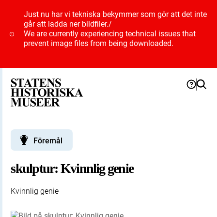
Just nu har vi tekniska bekymmer som gör att det inte
går att ladda ner bildfiler.
/
We are currently experiencing technical issues that
prevent image files from being downloaded.
Föremål
skulptur: Kvinnlig genie
Kvinnlig genie