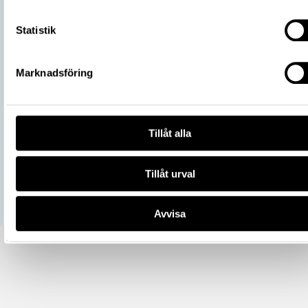
7734-47EF-92C2-B1E6285ECF61
URI
Statistik
Kopiera URI
All textinformation (metadata) på denna sida är fri att använda e
Marknadsföring
licensen CC0.
Mer information om licenser hos Statens historiska museer.
Tillåt alla
Tillåt urval
Avvisa