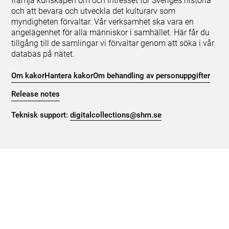
främja kunskapen om och intresset för Sveriges historia
och att bevara och utveckla det kulturarv som
myndigheten förvaltar. Vår verksamhet ska vara en
angelägenhet för alla människor i samhället. Här får du
tillgång till de samlingar vi förvaltar genom att söka i vår
databas på nätet.
Om kakor
Hantera kakor
Om behandling av personuppgifter
Release notes
Teknisk support:
digitalcollections@shm.se